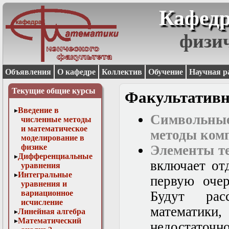
Кафедр
физи
Объявления
О кафедре
Коллектив
Обучение
Научная р
Текущие общие курсы
Факультатив
Введение в
Символьны
численные методы
и математическое
методы ком
моделирование в
физике
Элементы т
Дифференциальные
включает от
уравнения
Интегральные
первую очер
уравнения и
вариационное
Будут рас
исчисление
математики,
Линейная алгебра
Математический
недостаточно