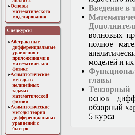
анализ 2
Основы
Введение в 
математического
Математиче
моделирования
Численные методы
Дополнител
в физике
Спецкурсы
волновых пр
Абстрактные
полное мате
дифференциальные
аналитическ
уравнения с
приложениями в
моделей и их
математической
физике
Функциона
Асимптотические
главы
методы в
нелинейных
Тензорный 
задачах
математической
основ дифф
физики
обзорный хар
Асимптотические
методы теории
5 курса
дифференциальных
уравнений с
быстро
осциллирующими