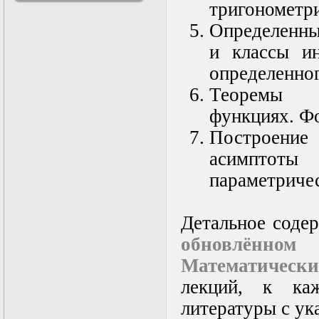
тригонометр
решениями
Асимптотический
Определенн
метод усреднения в
и классы и
задачах
математической
определенног
физики
Введение в теорию
Теорем
возмущений
функциях. Фо
Газодинамика и
космические
Построение
магнитные поля
Групповой анализ
асимптоты
дифференциальных
параметриче
уравнений
Дополнительные
главы
математической
Детальное соде
физики
обновлённо
(Нелинейный
функциональный
Математически
анализ)
Линейный и
лекций, к ка
нелинейный
литературы с ук
функциональный
анализ