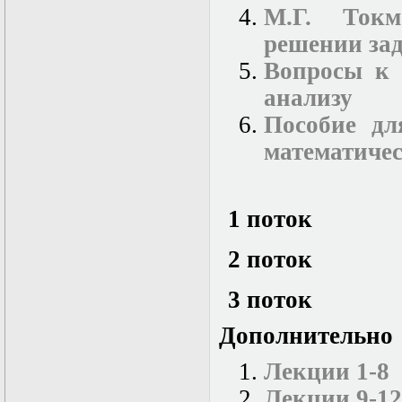
в математической
М.Г. Ток
физике
Современные
решении зад
методы
Вопросы к 
моделирования в
магнитной
анализу
гидродинамике
Специальные
Пособие дл
функции
математичес
математической
физики
Специальный
практикум:
разностные схемы
1 поток
Стохастические
дифференциальные
2 поток
уравнения
Тензорный анализ
Теоретические
3 поток
основы аналитики
больших данных
Дополнительно
Теория катастроф и
ее физические
Лекции 1-8
приложения
Теория разрушений
Лекции 9-12