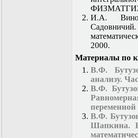
Нелинейные
эллиптические и
ФИЗМАТГИЗ,
параболические
И.А. Вино
уравнения
математической
Садовнич
физики
Основы алгебры и
математическ
дифференциальной
2000.
геометрии
Основы
математического
Материалы по к
моделирования в
гидро- и
В.Ф. Бутуз
газодинамике
анализу. Час
Основы теории
категорий
В.Ф. Бутуз
Параболические
уравнения
Равномерна
Параллельные
переменной
вычисления
Программирование
В.Ф. Бутузо
научных
приложений на
Шапкина. В
языке С++
математичес
Разностные методы