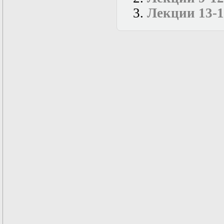
нелинейных
Лекции 13-1
уравнений
Функциональный
анализ
Численные методы
в математической
физике
Экстремальные
задачи
Эллиптические
уравнения