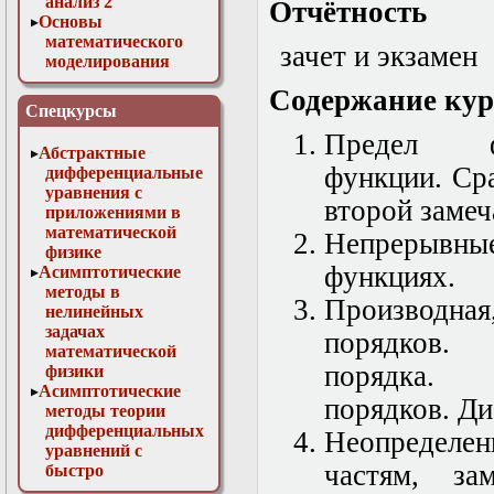
анализ 2
Отчётность
Основы
математического
зачет и экзамен
моделирования
Численные методы
Содержание кур
в физике
Спецкурсы
Предел ф
Абстрактные
функции. Ср
дифференциальные
уравнения с
второй замеч
приложениями в
математической
Непрерывны
физике
функциях.
Асимптотические
методы в
Производная
нелинейных
задачах
порядко
математической
порядка
физики
Асимптотические
порядков. Д
методы теории
дифференциальных
Неопределе
уравнений с
частям, за
быстро
осциллирующими