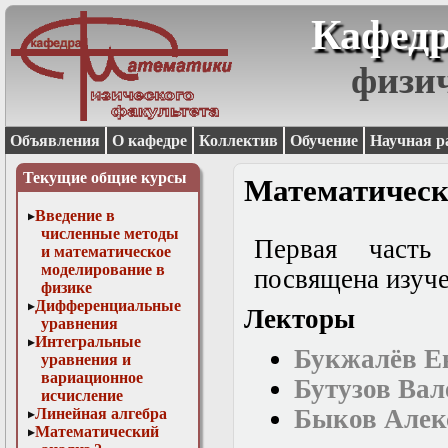
Кафедр
физи
Объявления
О кафедре
Коллектив
Обучение
Научная р
Текущие общие курсы
Математическ
Введение в
численные методы
Первая часть
и математическое
моделирование в
посвящена изуч
физике
Дифференциальные
Лекторы
уравнения
Интегральные
Букжалёв Е
уравнения и
вариационное
Бутузов Ва
исчисление
Быков Алек
Линейная алгебра
Математический