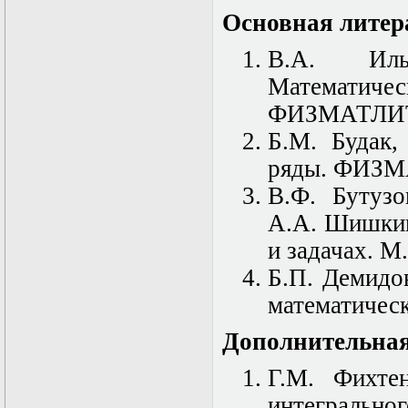
Математические
Основная литер
задачи теории
дифракции
В.А. Иль
Математические
методы в экологии
Математич
Математическое
ФИЗМАТЛИТ,
моделирование
плазмы.
Б.М. Будак,
Кинетическая
теория
ряды. ФИЗМ
Математическое
В.Ф. Бутузо
моделирование
плазмы.
А.А. Шишкин
Численный анализ
Метод
и задачах. 
дифференциальных
Б.П. Демидо
неравенств в
нелинейных
математическ
задачах
Метод конечных
Дополнительная
элементов в
задачах
Г.М. Фихте
математической
физики
интеграль