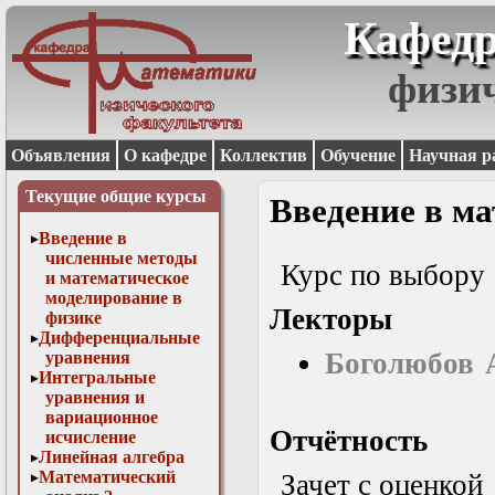
Кафедр
физи
Объявления
О кафедре
Коллектив
Обучение
Научная р
Текущие общие курсы
Введение в м
Введение в
численные методы
Курс по выбору
и математическое
моделирование в
Лекторы
физике
Дифференциальные
Боголюбов 
уравнения
Интегральные
уравнения и
вариационное
Отчётность
исчисление
Линейная алгебра
Математический
Зачет с оценкой