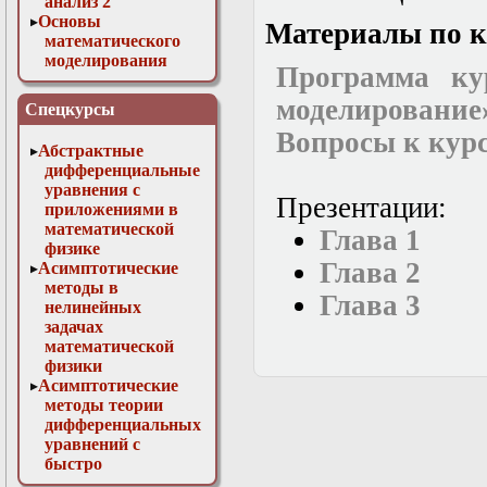
анализ 2
Основы
Материалы по к
математического
моделирования
Программа ку
Численные методы
в физике
моделирование
Спецкурсы
Вопросы к кур
Абстрактные
дифференциальные
уравнения с
Презентации:
приложениями в
математической
Глава 1
физике
Глава 2
Асимптотические
методы в
Глава 3
нелинейных
задачах
математической
физики
Асимптотические
методы теории
дифференциальных
уравнений с
быстро
осциллирующими