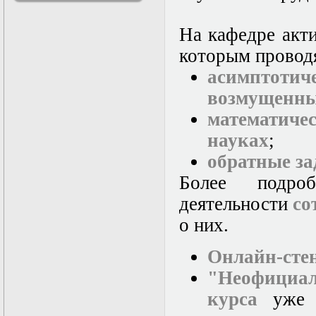
решениями
Асимптотический
На кафедре акти
метод усреднения в
задачах
которым провод
математической
асимптоти
физики
Введение в теорию
возмущенны
возмущений
Газодинамика и
математич
космические
науках
;
магнитные поля
Групповой анализ
обратные за
дифференциальных
уравнений
Более подро
Дополнительные
деятельности
со
главы
математической
о них.
физики
(Нелинейный
функциональный
Онлайн-сте
анализ)
"Неофициаль
Линейный и
нелинейный
курса
уже с
функциональный
анализ