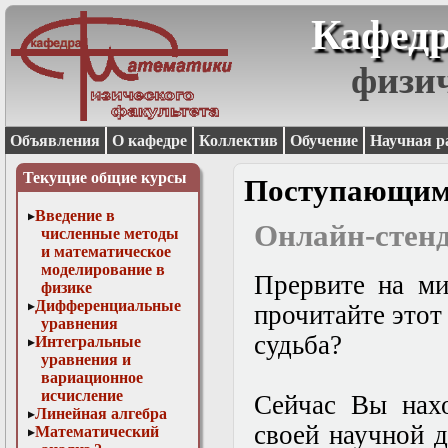
Кафедр
физи
Объявления
О кафедре
Коллектив
Обучение
Научная р
Текущие общие курсы
Поступающи
Введение в
Онлайн-стен
численные методы
и математическое
моделирование в
Прервите на ми
физике
Дифференциальные
прочитайте этот
уравнения
судьба?
Интегральные
уравнения и
вариационное
исчисление
Сейчас Вы нахо
Линейная алгебра
своей научной д
Математический