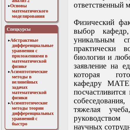
анализ 2
ответственный 
Основы
математического
моделирования
Физический фак
Численные методы
в физике
Спецкурсы
выбор кафедр
уникальным сп
Абстрактные
дифференциальные
практически в
уравнения с
биологии и люб
приложениями в
математической
заявление на е
физике
Асимптотические
которая гот
методы в
кафедру МАТЕ
нелинейных
задачах
посчастливится
математической
физики
собеседования
Асимптотические
тяжелая учеб
методы теории
дифференциальных
руководством
уравнений с
быстро
научных сотру
осциллирующими