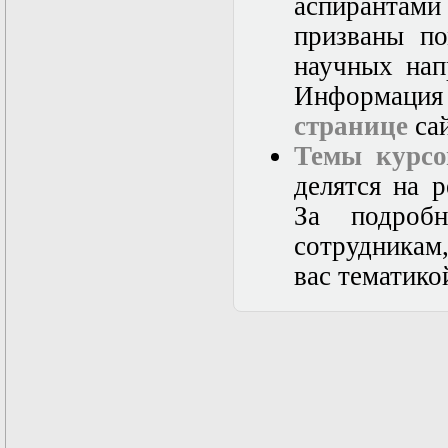
аспиранта
Математические
призваны по
задачи теории
дифракции
научных нап
Математические
методы в экологии
Информация 
Математическое
странице
сай
моделирование
плазмы.
Темы курсо
Кинетическая
теория
делятся на 
Математическое
За подроб
моделирование
плазмы.
сотрудникам
Численный анализ
Метод
вас тематико
дифференциальных
неравенств в
нелинейных
задачах
Метод конечных
элементов в
задачах
математической
физики