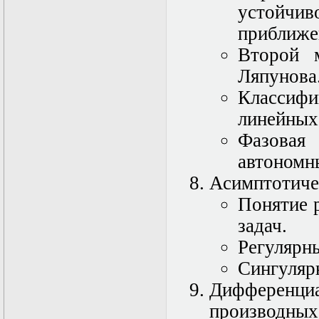
Нелинейные
устойч
эллиптические и
параболические
приближе
уравнения
Второй 
математической
физики
Ляпунова
Основы алгебры и
дифференциальной
Классиф
геометрии
линейных
Основы
математического
Фазова
моделирования в
гидро- и
автономн
газодинамике
Асимптотиче
Основы теории
категорий
Понятие 
Параболические
уравнения
задач.
Параллельные
Регулярн
вычисления
Программирование
Сингуляр
научных
приложений на
Дифференц
языке С++
производных 
Разностные методы