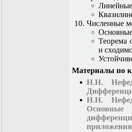
в математической
Линейные
физике
Современные
Квазилин
методы
Численные м
моделирования в
магнитной
Основные
гидродинамике
Специальные
Теорема 
функции
и сходим
математической
физики
Устойчив
Специальный
практикум:
Материалы по к
разностные схемы
Стохастические
дифференциальные
Н.Н. Нефе
уравнения
Дифференци
Тензорный анализ
Теоретические
Н.Н. Нефе
основы аналитики
больших данных
Основные 
Теория катастроф и
дифференц
ее физические
приложения
приложения
Теория разрушений