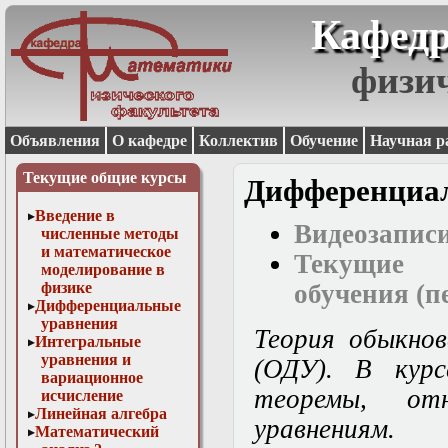
Кафедр
физи
Объявления
О кафедре
Коллектив
Обучение
Научная р
Текущие общие курсы
Дифференциа
Введение в
Видеозаписи
численные методы
и математическое
Текущие 
моделирование в
физике
обучения (п
Дифференциальные
уравнения
Теория обыкнов
Интегральные
уравнения и
(ОДУ). В кур
вариационное
теоремы, от
исчисление
Линейная алгебра
уравнениям.
Математический