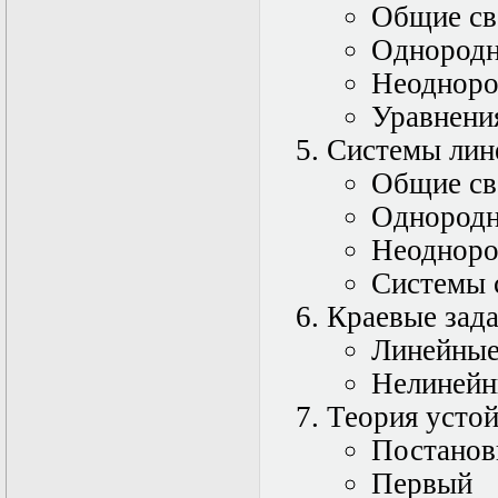
Общие св
Математические
задачи теории
Однородн
дифракции
Неодноро
Математические
методы в экологии
Уравнени
Математическое
моделирование
Системы лин
плазмы.
Общие св
Кинетическая
теория
Однородн
Математическое
моделирование
Неодноро
плазмы.
Системы 
Численный анализ
Метод
Краевые зада
дифференциальных
неравенств в
Линейные
нелинейных
Нелинейн
задачах
Метод конечных
Теория устой
элементов в
задачах
Постановк
математической
Первый 
физики