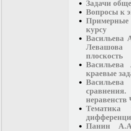
нелинейных
Задачи обще
уравнений
Вопросы к 
Функциональный
анализ
Примерные
Численные методы
в математической
курсу
физике
Васильева А
Экстремальные
задачи
Левашова 
Эллиптические
уравнения
плоскость
Васильева 
краевые зад
Васильева
сравнени
неравенств
Тематика 
дифференци
Панин А.А