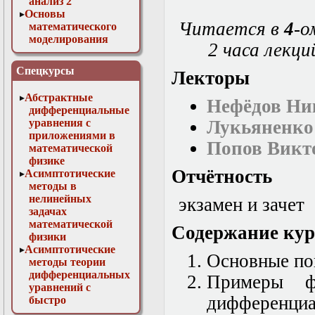
анализ 2
Основы
Читается в
4
-о
математического
моделирования
2 часа лекций 
Численные методы
в физике
Спецкурсы
Лекторы
Абстрактные
Нефёдов Ни
дифференциальные
уравнения с
Лукьяненко
приложениями в
Попов Викт
математической
физике
Отчётность
Асимптотические
методы в
нелинейных
экзамен и зачет
задачах
математической
Содержание кур
физики
Асимптотические
Основные по
методы теории
дифференциальных
Примеры ф
уравнений с
дифференциа
быстро
осциллирующими