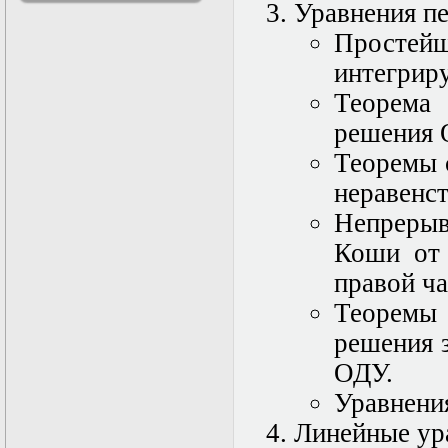
Уравнения пе
решениями
Асимптотический
Простей
метод усреднения в
интегриру
задачах
математической
Теорема
физики
Введение в теорию
решения 
возмущений
Теоремы 
Газодинамика и
космические
неравенст
магнитные поля
Групповой анализ
Непреры
дифференциальных
Коши от 
уравнений
Дополнительные
правой ча
главы
математической
Теоремы
физики
решения 
(Нелинейный
функциональный
ОДУ.
анализ)
Линейный и
Уравнения
нелинейный
Линейные ура
функциональный
анализ