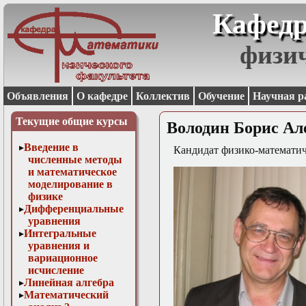
Кафедр
физи
Объявления
О кафедре
Коллектив
Обучение
Научная р
Текущие общие курсы
Володин Борис Ал
Введение в
Кандидат физико-математич
численные методы
и математическое
моделирование в
физике
Дифференциальные
уравнения
Интегральные
уравнения и
вариационное
исчисление
Линейная алгебра
Математический