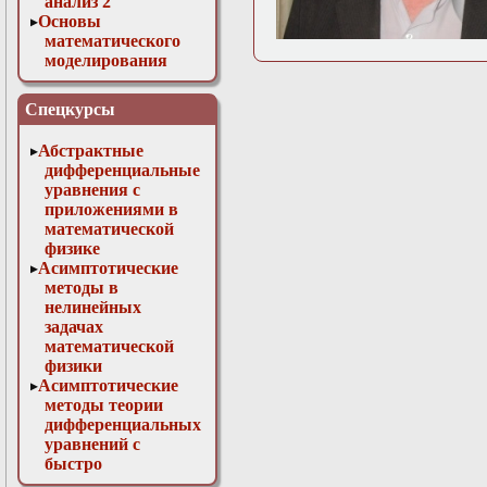
анализ 2
Основы
математического
моделирования
Численные методы
в физике
Спецкурсы
Абстрактные
дифференциальные
уравнения с
приложениями в
математической
физике
Асимптотические
методы в
нелинейных
задачах
математической
физики
Асимптотические
методы теории
дифференциальных
уравнений с
быстро
осциллирующими