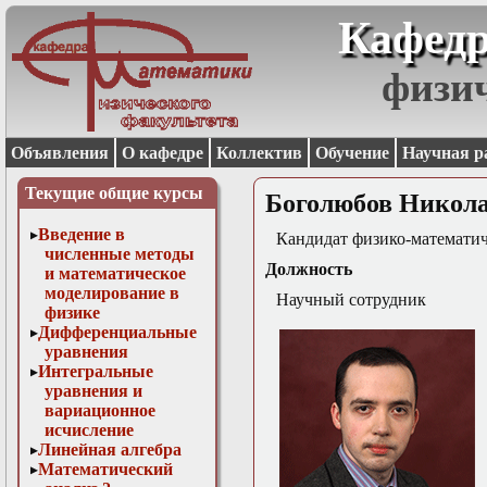
Кафедр
физи
Объявления
О кафедре
Коллектив
Обучение
Научная р
Текущие общие курсы
Боголюбов Никола
Введение в
Кандидат физико-математич
численные методы
Должность
и математическое
моделирование в
Научный сотрудник
физике
Дифференциальные
уравнения
Интегральные
уравнения и
вариационное
исчисление
Линейная алгебра
Математический