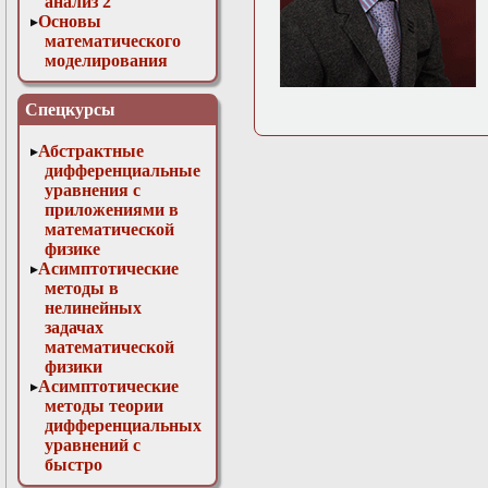
анализ 2
Основы
математического
моделирования
Численные методы
в физике
Спецкурсы
Абстрактные
дифференциальные
уравнения с
приложениями в
математической
физике
Асимптотические
методы в
нелинейных
задачах
математической
физики
Асимптотические
методы теории
дифференциальных
уравнений с
быстро
осциллирующими