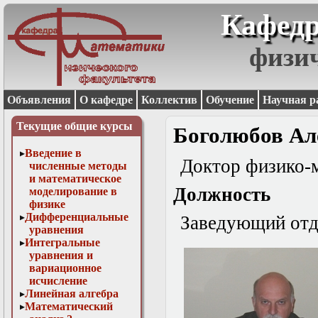
Кафедр
физи
Объявления
О кафедре
Коллектив
Обучение
Научная р
Текущие общие курсы
Боголюбов Ал
Введение в
Доктор физико-м
численные методы
и математическое
Должность
моделирование в
физике
Дифференциальные
Заведующий отд
уравнения
Интегральные
уравнения и
вариационное
исчисление
Линейная алгебра
Математический