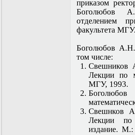
в математической
приказом ректо
физике
Боголюбов А
Современные
методы
отделением пр
моделирования в
магнитной
факультета МГУ
гидродинамике
Специальные
функции
Боголюбов А.Н.
математической
физики
том числе:
Специальный
Свешников А
практикум:
разностные схемы
Лекции по м
Стохастические
дифференциальные
МГУ, 1993.
уравнения
Боголюбов
Тензорный анализ
Теоретические
математическ
основы аналитики
больших данных
Свешнков А.
Теория катастроф и
Лекции по 
ее физические
приложения
издание. М.
Теория разрушений