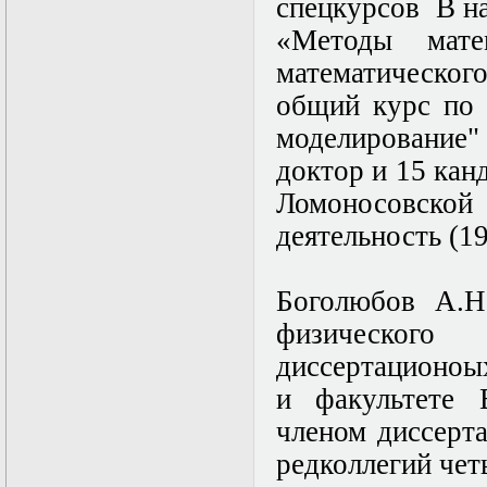
Нелинейные
спецкурсов В н
эллиптические и
«Методы мате
параболические
уравнения
математическог
математической
физики
общий курс по 
Основы алгебры и
моделирование" 
дифференциальной
геометрии
доктор и 15 кан
Основы
математического
Ломоносовско
моделирования в
деятельность (199
гидро- и
газодинамике
Основы теории
категорий
Боголюбов А.Н
Параболические
физическог
уравнения
Параллельные
диссертационоы
вычисления
Программирование
и факультете 
научных
членом диссерт
приложений на
языке С++
редколлегий че
Разностные методы