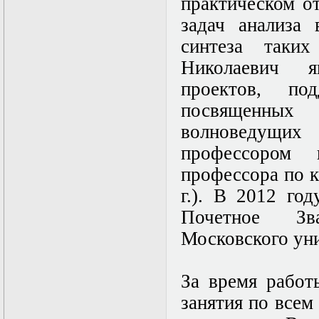
практическом о
Математические
задач анализа 
задачи теории
дифракции
синтеза таки
Математические
методы в экологии
Николаевич я
Математическое
проектов, п
моделирование
плазмы.
посвященных 
Кинетическая
теория
волноведущи
Математическое
профессором 
моделирование
плазмы.
профессора по 
Численный анализ
Метод
г.). В 2012 го
дифференциальных
Почетное Зв
неравенств в
нелинейных
Московского уни
задачах
Метод конечных
элементов в
За время работ
задачах
математической
занятия по всем
физики