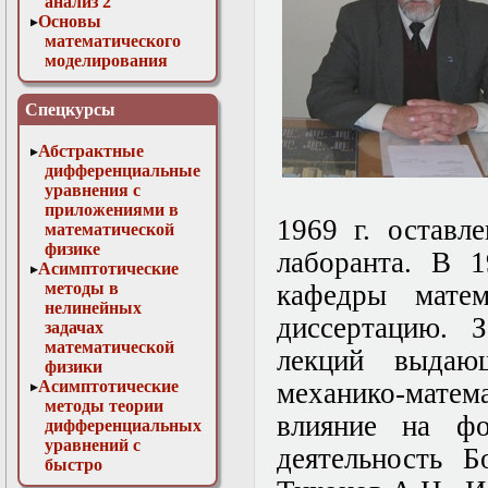
анализ 2
Основы
математического
моделирования
Численные методы
в физике
Спецкурсы
Абстрактные
дифференциальные
уравнения с
приложениями в
1969 г. оставл
математической
физике
лаборанта. В 1
Асимптотические
методы в
кафедры матем
нелинейных
диссертацию. 
задачах
математической
лекций выдаю
физики
Асимптотические
механико-матем
методы теории
влияние на ф
дифференциальных
уравнений с
деятельность Б
быстро
осциллирующими