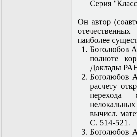
нелинейных
Серия "Класс
уравнений
Функциональный
анализ
Он автор (соав
Численные методы
в математической
отечественных
физике
наиболее сущес
Экстремальные
задачи
Боголюбов А
Эллиптические
уравнения
полноте кор
Доклады РАН.
Боголюбов А
расчету отк
перехода 
нелокальны
вычисл. мате
С. 514-521.
Боголюбов А