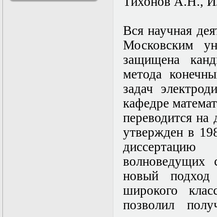
Тихонов А.Н., И
решениями
Асимптотический
метод усреднения в
Вся научная дея
задачах
математической
Московским ун
физики
защищена канд
Введение в теорию
возмущений
метода конечн
Газодинамика и
космические
задач электрод
магнитные поля
кафедре математ
Групповой анализ
дифференциальных
переводится на 
уравнений
Дополнительные
утвержден в 198
главы
диссертацию 
математической
физики
волноведущих 
(Нелинейный
функциональный
новый подход 
анализ)
широкого клас
Линейный и
нелинейный
позволил пол
функциональный
анализ