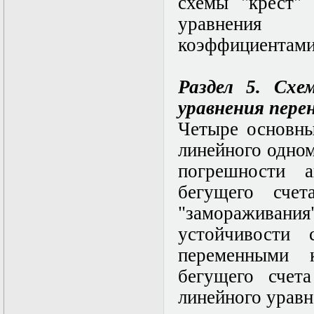
схемы "крест"
в математической
физике
уравнения 
Современные
методы
коэффициентами
моделирования в
магнитной
гидродинамике
Раздел 5. Схе
Специальные
функции
уравнения перен
математической
Четыре основны
физики
Специальный
линейного одно
практикум:
разностные схемы
погрешности а
Стохастические
бегущего сче
дифференциальные
уравнения
"замораживан
Тензорный анализ
Теоретические
устойчивости
основы аналитики
переменными к
больших данных
Теория катастроф и
бегущего счета
ее физические
приложения
линейного уравн
Теория разрушений