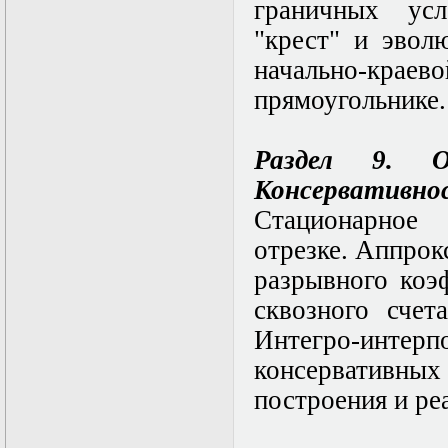
граничных ус
"крест" и эвол
начально-краев
прямоугольнике.
Раздел 9. О
Консервативнос
Стационарное
отрезке. Аппрок
разрывного коэ
сквозного счет
Интегро-инте
консерватив
построения и ре