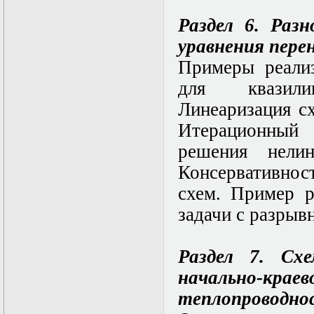
нелинейных
уравнений
Раздел 6. Раз
Функциональный
анализ
уравнения перен
Численные методы
Примеры реали
в математической
физике
для квазили
Экстремальные
задачи
Линеаризация с
Эллиптические
Итерационный
уравнения
решения нелин
Консервативнос
схем. Пример р
задачи с разрыв
Раздел 7. Сх
начально-кр
теплопроводнос