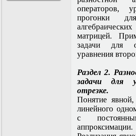
решениями
операторов, у
Асимптотический
метод усреднения в
прогонки дл
задачах
алгебраически
математической
физики
матрицей. При
Введение в теорию
возмущений
задачи для о
Газодинамика и
уравнения второ
космические
магнитные поля
Групповой анализ
дифференциальных
Раздел 2. Разн
уравнений
задачи для у
Дополнительные
главы
отрезке.
математической
физики
Понятие явной,
(Нелинейный
линейного одно
функциональный
анализ)
с постоянны
Линейный и
нелинейный
аппроксимации.
функциональный
анализ