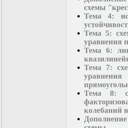
схемы "крес
Тема 4: ис
устойчивост
Тема 5: сх
уравнения п
Тема 6: ли
квазилинейн
Тема 7: сх
уравнен
прямоуголь
Тема 8: с
факторизо
колебаний в
Дополнени
схемы "