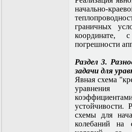
Реализация явн
Математические
начально-кр
задачи теории
дифракции
теплопроводн
Математические
граничных усл
методы в экологии
Математическое
координате,
моделирование
плазмы.
погрешности ап
Кинетическая
теория
Математическое
Раздел 3. Разн
моделирование
плазмы.
задачи для урав
Численный анализ
Явная схема "кр
Метод
дифференциальных
уравнения 
неравенств в
нелинейных
коэффициентами
задачах
устойчивости. 
Метод конечных
элементов в
схемы для нача
задачах
математической
колебаний на 
физики