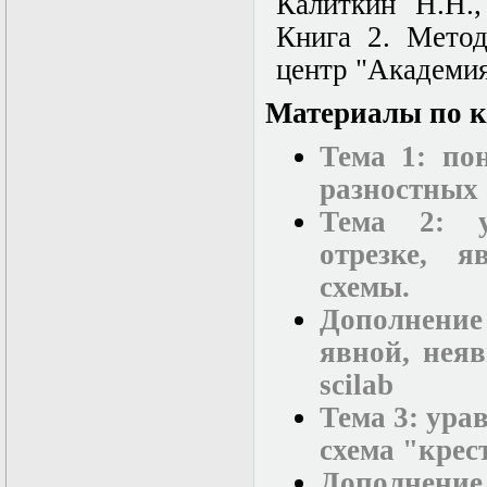
Калиткин Н.Н.
Книга 2. Метод
центр "Академия
Материалы по к
Тема 1: по
разностных 
Тема 2: у
отрезке, 
схемы.
Дополнени
явной, нея
scilab
Тема 3: ура
схема "крес
Дополнени