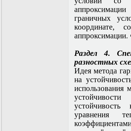
условий со 
Нелинейные
эллиптические и
аппроксимац
параболические
уравнения
граничных усл
математической
координате, 
физики
Основы алгебры и
аппроксимации. 
дифференциальной
геометрии
Основы
Раздел 4. Сп
математического
моделирования в
разностных схе
гидро- и
газодинамике
Идея метода га
Основы теории
на устойчивост
категорий
Параболические
использования 
уравнения
Параллельные
устойчивост
вычисления
устойчивость
Программирование
научных
уравнения те
приложений на
языке С++
коэффициентам
Разностные методы