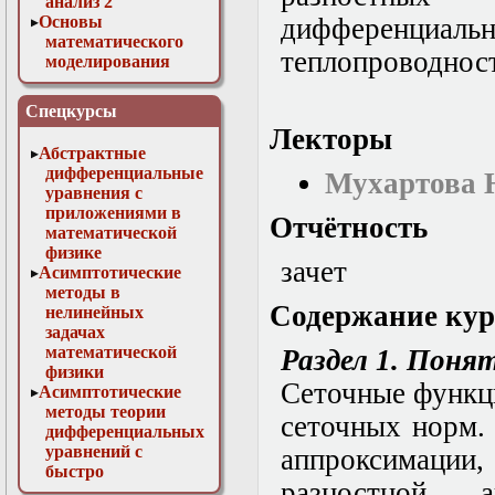
анализ 2
Основы
дифференциа
математического
теплопроводност
моделирования
Численные методы
в физике
Спецкурсы
Лекторы
Абстрактные
дифференциальные
Мухартова 
уравнения с
приложениями в
Отчётность
математической
физике
зачет
Асимптотические
методы в
Содержание кур
нелинейных
задачах
математической
Раздел 1. Поня
физики
Сеточные функц
Асимптотические
методы теории
сеточных норм.
дифференциальных
уравнений с
аппроксимации,
быстро
разностной а
осциллирующими