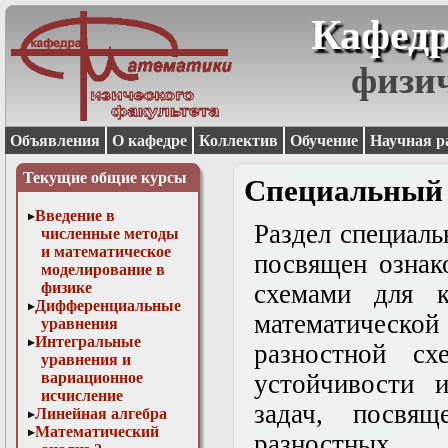
Кафедр
физи
Объявления
О кафедре
Коллектив
Обучение
Научная р
Текущие общие курсы
Специальный 
Введение в
Раздел специал
численные методы
и математическое
посвящен ознак
моделирование в
физике
схемами для к
Дифференциальные
математичес
уравнения
Интегральные
разностной сх
уравнения и
вариационное
устойчивости и
исчисление
задач, посвя
Линейная алгебра
Математический
разностны