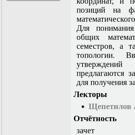
координат, и п
решениями
позиций на ф
Асимптотический
метод усреднения в
математического
задачах
математической
Для понимания
физики
общих матема
Введение в теорию
возмущений
семестров, а т
Газодинамика и
космические
топологии. В
магнитные поля
утверждений
Групповой анализ
дифференциальных
предлагаются з
уравнений
Дополнительные
для получения за
главы
математической
Лекторы
физики
(Нелинейный
Щепетилов 
функциональный
анализ)
Отчётность
Линейный и
нелинейный
зачет
функциональный
анализ