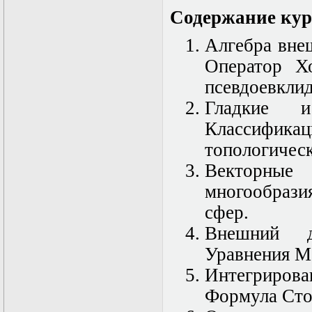
Математические
Содержание кур
задачи теории
дифракции
Алгебра вне
Математические
методы в экологии
Оператор Х
Математическое
псевдоевклид
моделирование
плазмы.
Гладкие и
Кинетическая
теория
Классифи
Математическое
топологичес
моделирование
плазмы.
Векторные
Численный анализ
Метод
многообрази
дифференциальных
сфер.
неравенств в
нелинейных
Внешний д
задачах
Метод конечных
Уравнения М
элементов в
Интегриро
задачах
математической
Формула Сто
физики