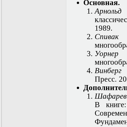
в математической
Основная.
физике
Арнольд
Современные
методы
классиче
моделирования в
магнитной
1989.
гидродинамике
Спивак
Специальные
функции
многообра
математической
физики
Уорнер
Специальный
многообра
практикум:
разностные схемы
Винберг 
Стохастические
дифференциальные
Пресс. 20
уравнения
Дополнител
Тензорный анализ
Теоретические
Шафареви
основы аналитики
больших данных
В книге
Теория катастроф и
Соврем
ее физические
приложения
Фундаме
Теория разрушений