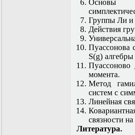
Нелинейные
Основы г
эллиптические и
симплектиче
параболические
уравнения
Группы Ли и 
математической
физики
Действия гру
Основы алгебры и
Универсальн
дифференциальной
геометрии
Пуассонова 
Основы
математического
S(g) алгебры
моделирования в
Пуассоново 
гидро- и
газодинамике
момента.
Основы теории
категорий
Метод гами
Параболические
систем с сим
уравнения
Параллельные
Линейная свя
вычисления
Программирование
Ковариантна
научных
связности на
приложений на
языке С++
Литература.
Разностные методы