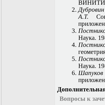
нелинейных
ВИНИТИ. 
уравнений
Дуброви
Функциональный
анализ
А.Т.
Совр
Численные методы
в математической
приложени
физике
Постник
Экстремальные
задачи
Наука. 19
Эллиптические
уравнения
Постни
геометрия
Постник
Наука. 19
Шапуков
приложен
Дополнительная
Вопросы к заче