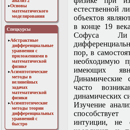
физике при из
анализ 2
Основы
естественной л
математического
объектов являю
моделирования
Численные методы
в конце 19 век
в физике
Спецкурсы
Софуса Ли
Абстрактные
дифференциальн
дифференциальные
уравнения с
пор, в самосто
приложениями в
необходимую п
математической
физике
имеющих явн
Асимптотические
методы в
Динамические 
нелинейных
часто возник
задачах
математической
динамических си
физики
Асимптотические
Изучение анали
методы теории
способствует
дифференциальных
уравнений с
интуиции, не 
быстро
осциллирующими