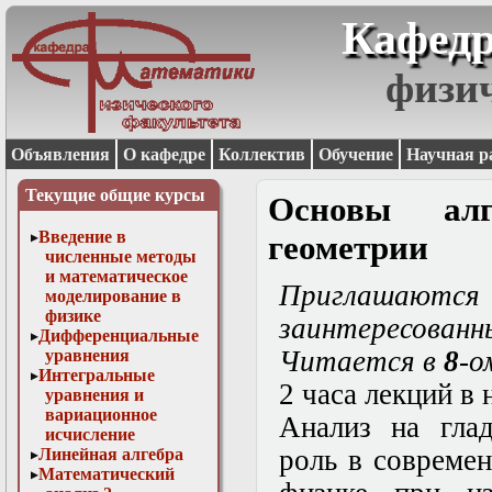
Кафедр
физи
Объявления
О кафедре
Коллектив
Обучение
Научная р
Текущие общие курсы
Основы алг
Введение в
геометрии
численные методы
и математическое
Приглашают
моделирование в
физике
заинтересованн
Дифференциальные
Читается в
8
-о
уравнения
Интегральные
2 часа лекций в
уравнения и
вариационное
Анализ на гла
исчисление
роль в совреме
Линейная алгебра
Математический