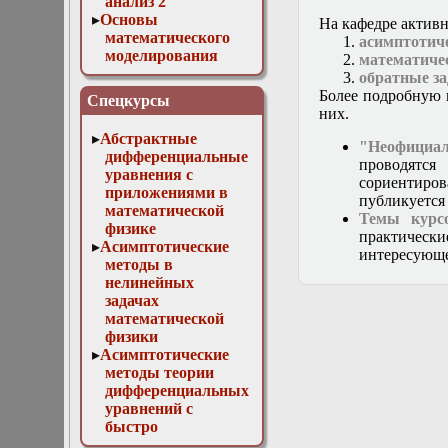
анализ 2
Основы
На кафедре активн
математического
асимптотич
моделирования
математичес
Численные методы
обратные з
в физике
Более подробную 
Спецкурсы
них.
Абстрактные
"Неофициал
дифференциальные
проводятся
уравнения с
сориентиров
приложениями в
публикуется
математической
Темы курс
физике
практически
Асимптотические
интересующе
методы в
нелинейных
задачах
математической
физики
Асимптотические
методы теории
дифференциальных
уравнений с
быстро
осциллирующими