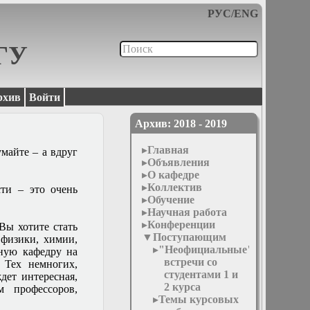
РУС
/
ENG
МГУ
рхив
Войти
Архив: 2018 - 2019
Главная
умайте – а вдруг
Объявления
О кафедре
Коллектив
ти – это очень
Обучение
Научная работа
Конференции
Вы хотите стать
Поступающим
 физики, химии,
"Неофициальные"
нную кафедру на
встречи со
 Тех немногих,
студентами 1 и
дет интересная,
2 курса
м профессоров,
Темы курсовых