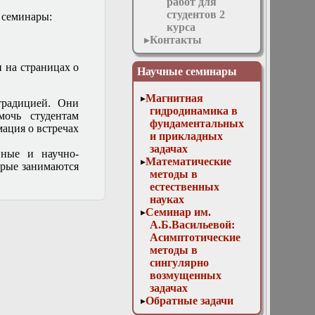
работ для
студентов 2
 семинары:
курса
Контакты
 на страницах о
Научные семинары
Магнитная
радицией. Они
гидродинамика в
очь студентам
фундаментальных
ация о встречах
и прикладных
задачах
вные и научно-
Математические
орые занимаются
методы в
естественных
науках
Семинар им.
А.Б.Васильевой:
Асимптотические
методы в
сингулярно
возмущенных
задачах
Обратные задачи
математической