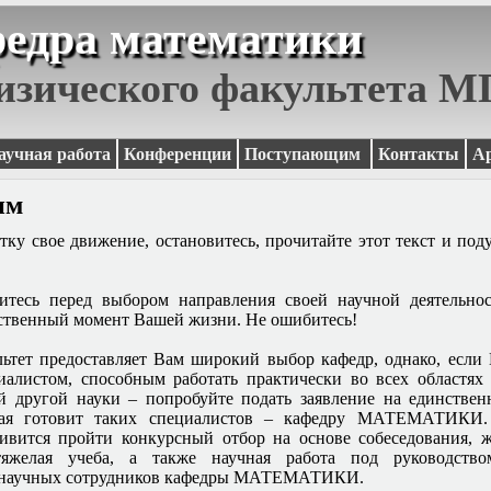
едра математики
изического факультета 
аучная работа
Конференции
Поступающим
Контакты
А
им
ку свое движение, остановитесь, прочитайте этот текст и под
итесь перед выбором направления своей научной деятельнос
тственный момент Вашей жизни. Не ошибитесь!
ьтет предоставляет Вам широкий выбор кафедр, однако, если 
алистом, способным работать практически во всех областях
 другой науки – попробуйте подать заявление на единстве
орая готовит таких специалистов – кафедру МАТЕМАТИКИ.
ивится пройти конкурсный отбор на основе собеседования, ж
яжелая учеба, а также научная работа под руководство
и научных сотрудников кафедры МАТЕМАТИКИ.