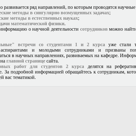
о развивается ряд направлений, по которым проводятся научные
еские методы в сингулярно возмущенных задачах
;
кие методы в естественных науках
;
адачи математической физики
.
информацию о научной деятельности
сотрудников
можно найти
ьные" встречи со студентами 1 и 2 курса
уже стали т
 аспирантами и молодыми сотрудниками и призваны пом
аться в научных направлениях, развиваемых на кафедре. Информ
 на
главной странице
сайта.
овых работ для студентов 2 курса
делятся на реферати
е. За подробной информацией обращайтесь к сотрудникам, кот
й вас тематикой.