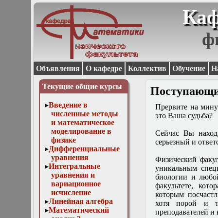
Каф
ф
Объявления
О кафедре
Коллектив
Обучение
Н
Текущие общие курсы
Поступающ
Введение в
Прервите на минут
численные методы
это Ваша судьба?
и математическое
моделирование в
Сейчас Вы наход
физике
серьезный и отве
Дифференциальные
уравнения
Физический факул
Интегральные
уникальным специ
уравнения и
биологии и любой
вариационное
факультете, кот
исчисление
которым посчастл
Линейная алгебра
хотя порой и т
Математический
преподавателей 