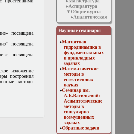
с простейшими
Магистратура
Аспирантура
Общие курсы
Аналитическая
геометрия
Введение в
Научные семинары
лиз» посвящена
математическое
моделирование
Магнитная
лиз" посвящена
Дифференциальные
гидродинамика в
уравнения
фундаментальных
лиз» посвящена
Интегральные
и прикладных
уравнения и
задачах
вариационное
Математические
ское изложение
исчисление
методы в
еры построения
Линейная
естественных
менные методы
алгебра
науках
Математический
Семинар им.
анализ 1
А.Б.Васильевой:
Математический
Асимптотические
анализ 2
методы в
Математический
сингулярно
анализ 3
возмущенных
Методы
задачах
математической
Обратные задачи
физики
математической