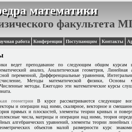
едра математики
изического факультета 
аучная работа
Конференции
Поступающим
Контакты
А
ы
тики ведет преподавание по следующим общим курсам 
тематический анализ, Аналитическая геометрия, Линейная а
сной переменной, Дифференциальные уравнения, Интегральн
исчисление, Методы математической физики,
Основы ма
 Численные методы
. Ежегодно эти математические курсы слу
риата.
кая геометрия
В курсе рассматриваются следующие воп
векторы и операции над ними, скалярное, векторное и смешанн
еория прямых и плоскостей, элементы теории кривых и повер
мплексные числа, матрицы и операции над ними, теория опреде
йных алгебраических уравнений, элементы теории линейных 
еометрических объектов малой размерности курс знаком