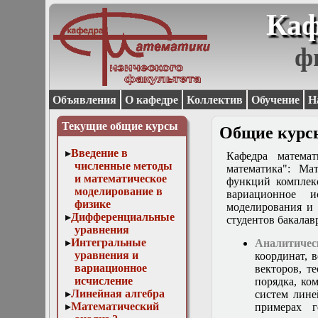
Каф
ф
Объявления
О кафедре
Коллектив
Обучение
Н
Текущие общие курсы
Общие курс
Введение в
Кафедра матема
численные методы
математика": Ма
и математическое
функций комплек
моделирование в
вариационное 
физике
моделирования и
Дифференциальные
студентов бакалав
уравнения
Интегральные
Аналитичес
уравнения и
координат, 
вариационное
векторов, т
исчисление
порядка, ко
Линейная алгебра
систем лине
Математический
примерах г