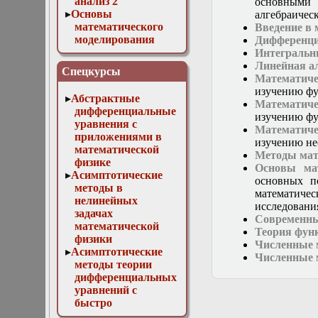
анализ 2
основными 
Основы
алгебраичес
математического
Введение в
моделирования
Дифференци
Численные методы
Интегральн
в физике
Линейная а
Спецкурсы
Математич
изучению фу
Абстрактные
Математич
дифференциальные
изучению фу
уравнения с
Математич
приложениями в
изучению не
математической
Методы мат
физике
Основы мат
Асимптотические
основных п
методы в
математиче
нелинейных
исследовани
задачах
Современны
математической
Теория фун
физики
Численные 
Асимптотические
Численные 
методы теории
дифференциальных
уравнений с
быстро
осциллирующими