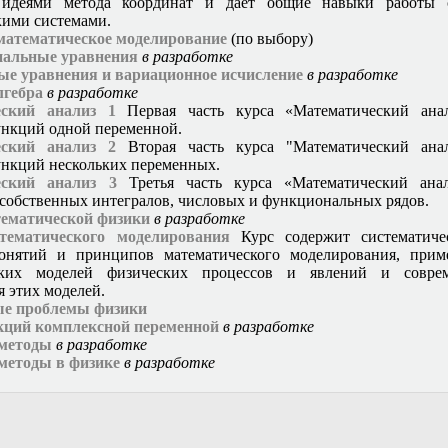
идеями метода координат и даёт общие навыки работы 
кими системами.
 математическое моделирование
(по выбору)
альные уравнения
в разработке
ые уравнения и вариационное исчисление
в разработке
лгебра
в разработке
еский анализ 1
Первая часть курса «Математический ана
нкций одной переменной.
еский анализ 2
Вторая часть курса "Математический ана
нкций нескольких переменных.
еский анализ 3
Третья часть курса «Математический ана
собственных интегралов, числовых и функциональных рядов.
ематической физики
в разработке
ематического моделирования
Курс содержит систематиче
онятий и принципов математического моделирования, прим
ских моделей физических процессов и явлений и совре
я этих моделей.
е проблемы физики
кций комплексной переменной
в разработке
методы
в разработке
методы в физике
в разработке