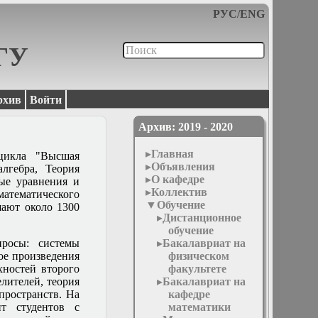
РУС
/
ENG
МГУ
рхив
Войти
Архив: 2019 - 2020
Главная
цикла "Высшая
Объявления
лгебра, Теория
О кафедре
ые уравнения и
Коллектив
тематического
Обучение
шают около 1300
Дистанционное
обучение
росы: системы
Бакалавриат на
ое произведения
физическом
хностей второго
факультете
лителей, теория
Бакалавриат на
пространств. На
кафедре
ит студентов с
математики