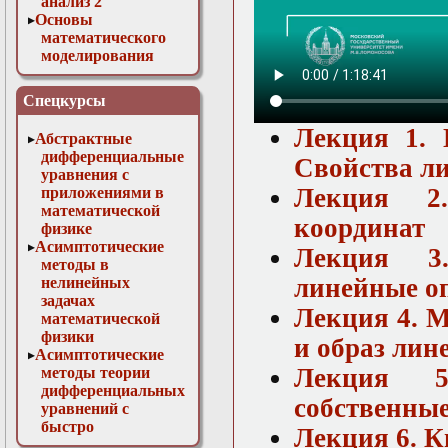
анализ 2
Основы
математического
моделирования
Численные методы
в физике
Спецкурсы
Лекция 1. 
Абстрактные
дифференциальные
Свойства ли
уравнения с
Лекция 2.
приложениями в
математической
координат
физике
Асимптотические
Лекция 3
методы в
линейные о
нелинейных
задачах
Лекция 4. М
математической
физики
и образ лин
Асимптотические
Лекция 5
методы теории
дифференциальных
собственные
уравнений с
быстро
Лекция 6. 
осциллирующими