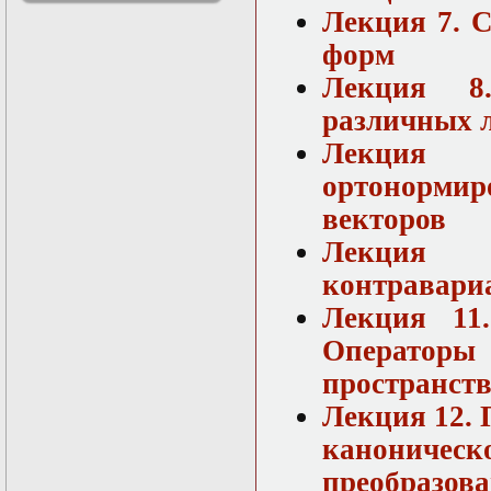
Лекция 7. 
решениями
Асимптотический
форм
метод усреднения в
задачах
Лекция 8
математической
различных 
физики
Введение в теорию
Лекция
возмущений
Газодинамика и
ортонормир
космические
векторов
магнитные поля
Групповой анализ
Лекция
дифференциальных
уравнений
контравари
Дополнительные
Лекция 11.
главы
математической
Оператор
физики
(Нелинейный
пространст
функциональный
Лекция 12.
анализ)
Линейный и
канониче
нелинейный
функциональный
преобразов
анализ