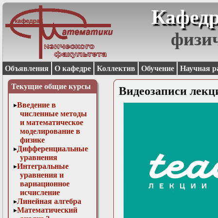
Кафедр
физи
Объявления
О кафедре
Коллектив
Обучение
Научная р
Текущие общие курсы
Видеозаписи лекц
Введение в
численные методы
и математическое
моделирование в
физике
Дифференциальные
уравнения
Интегральные
уравнения и
вариационное
исчисление
Линейная алгебра
Математический