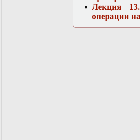
Лекция 13
Математические
задачи теории
операции на
дифракции
Математические
методы в экологии
Математическое
моделирование
плазмы.
Кинетическая
теория
Математическое
моделирование
плазмы.
Численный анализ
Метод
дифференциальных
неравенств в
нелинейных
задачах
Метод конечных
элементов в
задачах
математической
физики