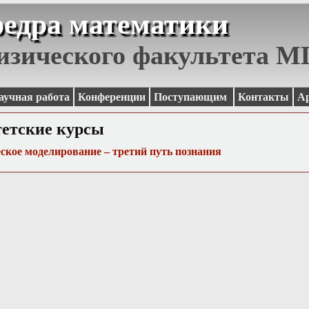
едра математики
изического факультета 
аучная работа
Конференции
Поступающим
Контакты
А
етские курсы
кое моделирование – третий путь познания