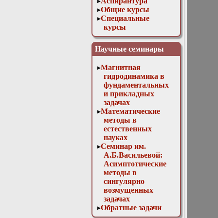
Аспирантура
Общие курсы
Специальные
курсы
Специальные
курсы для
Научные семинары
аспирантов
Факультативные
Магнитная
курсы
гидродинамика в
Межфакультетские
фундаментальных
курсы
и прикладных
Математическое
задачах
моделирование –
Математические
третий путь
методы в
познания
естественных
Учебные
науках
олимпиады
Семинар им.
Все курсы
А.Б.Васильевой:
Асимптотические
методы в
сингулярно
возмущенных
задачах
Обратные задачи
математической