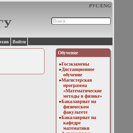
РУС
/
ENG
МГУ
рхив
Войти
Обучение
Госэкзамены
Дистанционное
обучение
Магистерская
программа
«Математические
методы в физике»
Бакалавриат на
физическом
факультете
Бакалавриат на
кафедре
математики