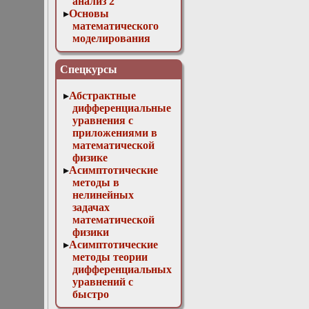
анализ 2
Основы
математического
моделирования
Численные методы
в физике
Спецкурсы
Абстрактные
дифференциальные
уравнения с
приложениями в
математической
физике
Асимптотические
методы в
нелинейных
задачах
математической
физики
Асимптотические
методы теории
дифференциальных
уравнений с
быстро
осциллирующими