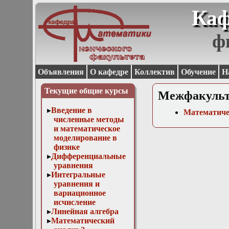
Каф
ф
Объявления
О кафедре
Коллектив
Обучение
Н
Текущие общие курсы
Межфакульт
Введение в
Математичес
численные методы
и математическое
моделирование в
физике
Дифференциальные
уравнения
Интегральные
уравнения и
вариационное
исчисление
Линейная алгебра
Математический