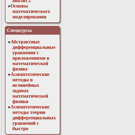
анализ 2
Основы
математического
моделирования
Численные методы
в физике
Спецкурсы
Абстрактные
дифференциальные
уравнения с
приложениями в
математической
физике
Асимптотические
методы в
нелинейных
задачах
математической
физики
Асимптотические
методы теории
дифференциальных
уравнений с
быстро
осциллирующими