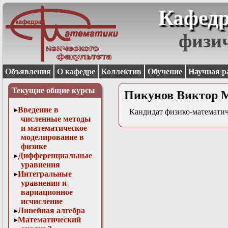
Кафедр
физи
Объявления
О кафедре
Коллектив
Обучение
Научная р
Текущие общие курсы
Пикунов Виктор 
Введение в
Кандидат физико-математич
численные методы
и математическое
моделирование в
физике
Дифференциальные
уравнения
Интегральные
уравнения и
вариационное
исчисление
Линейная алгебра
Математический