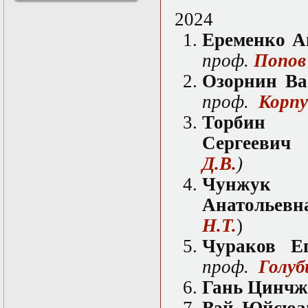
решениями
2024
Асимптотический
метод усреднения в
Еременко А
задачах
проф.
Попов
математической
физики
Озорнин Ва
Введение в теорию
возмущений
проф.
Корпу
Газодинамика и
Тор
космические
магнитные поля
Сергеевич
Групповой анализ
дифференциальных
Д.В.
)
уравнений
Чунж
Дополнительные
главы
Анатольев
математической
физики
Н.Т.
)
(Нелинейный
Чураков Е
функциональный
анализ)
проф.
Голуб
Линейный и
нелинейный
Гань Цинчж
функциональный
анализ