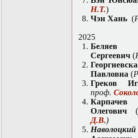
Вэй Юйсю
Математические
Н.Т.
)
задачи теории
дифракции
Чэн Хань
(
Математические
методы в экологии
Математическое
2025
моделирование
плазмы.
Беля
Кинетическая
Сергеевич
(
теория
Математическое
Георг
моделирование
плазмы.
Павловна
(
Р
Численный анализ
Греков Иг
Метод
дифференциальных
проф.
Соколо
неравенств в
нелинейных
Кар
задачах
Олегович
Метод конечных
элементов в
Д.В.
)
задачах
математической
Наво
физики