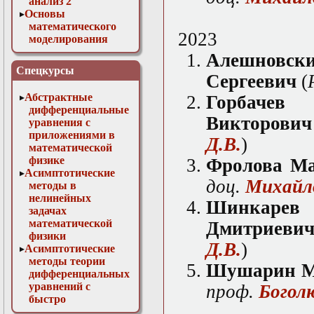
анализ 2
Основы
математического
2023
моделирования
Численные методы
Алешн
в физике
Спецкурсы
Сергеевич
(
Абстрактные
Горб
дифференциальные
Викторови
уравнения с
приложениями в
Д.В.
)
математической
физике
Фролова М
Асимптотические
доц.
Михайло
методы в
нелинейных
Шинк
задачах
математической
Дмитриеви
физики
Д.В.
)
Асимптотические
методы теории
Шушарин М
дифференциальных
уравнений с
проф.
Богол
быстро
осциллирующими