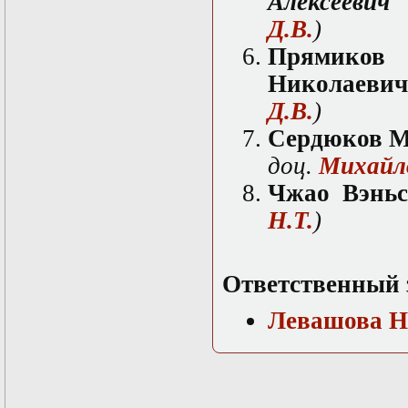
Алексеевич
Нелинейные
эллиптические и
Д.В.
)
параболические
уравнения
Пря
математической
Николаевич
физики
Основы алгебры и
Д.В.
)
дифференциальной
геометрии
Сердюков М
Основы
доц.
Михайл
математического
моделирования в
Чжао Вэнь
гидро- и
газодинамике
Н.Т.
)
Основы теории
категорий
Параболические
Ответственный 
уравнения
Параллельные
вычисления
Левашова Н
Программирование
научных
приложений на
языке С++
Разностные методы