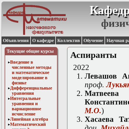
Кафедр
физи
Объявления
О кафедре
Коллектив
Обучение
Научная р
Текущие общие курсы
Аспиранты
Введение в
2022
численные методы
и математическое
Левашов А
моделирование в
физике
проф.
Лукьян
Дифференциальные
Матв
уравнения
Интегральные
Константин
уравнения и
вариационное
М.О.
)
исчисление
Хасаева Та
Линейная алгебра
Математический
доц.
Михайло