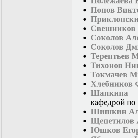
Полежаева 
Нелинейные
эллиптические и
Попов Викт
параболические
уравнения
Приклонски
математической
Свешников 
физики
Основы алгебры и
Соколов Ал
дифференциальной
геометрии
Соколов Дм
Основы
Терентьев 
математического
моделирования в
Тихонов Ни
гидро- и
газодинамике
Токмачев М
Основы теории
Хлебников 
категорий
Параболические
Шапкина Н
уравнения
Параллельные
кафедрой по 
вычисления
Шишкин Але
Программирование
научных
Щепетилов 
приложений на
языке С++
Юшков Егор
Разностные методы