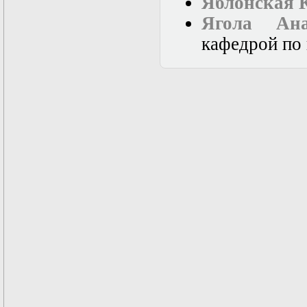
Яблонская 
в математической
физике
Ягола Ана
Современные
методы
кафедрой по 
моделирования в
магнитной
гидродинамике
Специальные
функции
математической
физики
Специальный
практикум:
разностные схемы
Стохастические
дифференциальные
уравнения
Тензорный анализ
Теоретические
основы аналитики
больших данных
Теория катастроф и
ее физические
приложения
Теория разрушений