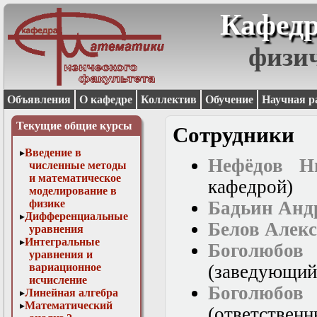
Кафедр
физи
Объявления
О кафедре
Коллектив
Обучение
Научная р
Текущие общие курсы
Сотрудники
Введение в
Нефёдов Н
численные методы
и математическое
кафедрой)
моделирование в
физике
Бадьин Анд
Дифференциальные
Белов Алек
уравнения
Интегральные
Боголюб
уравнения и
вариационное
(заведующий
исчисление
Боголюбо
Линейная алгебра
Математический
(ответственн