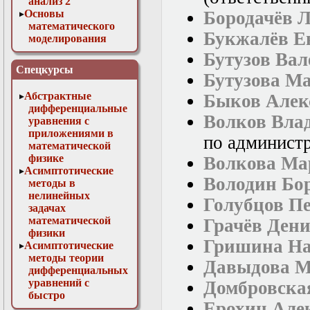
анализ 2
Основы
Бородачёв 
математического
Букжалёв Е
моделирования
Численные методы
Бутузов Ва
в физике
Спецкурсы
Бутузова М
Абстрактные
Быков Алек
дифференциальные
Волков Вла
уравнения с
приложениями в
по администр
математической
физике
Волкова Ма
Асимптотические
Володин Бо
методы в
нелинейных
Голубцов П
задачах
математической
Грачёв Ден
физики
Гришина На
Асимптотические
методы теории
Давыдова М
дифференциальных
уравнений с
Домбровска
быстро
Ерохин Але
осциллирующими