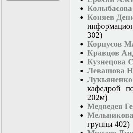
решениями
Колыбасова
Асимптотический
метод усреднения в
Коняев Ден
задачах
информацио
математической
физики
302
)
Введение в теорию
возмущений
Корпусов М
Газодинамика и
Кравцов Ан
космические
магнитные поля
Кузнецова 
Групповой анализ
дифференциальных
Левашова Н
уравнений
Лукьяненк
Дополнительные
главы
кафедрой п
математической
физики
202м)
(Нелинейный
Медведев Г
функциональный
анализ)
Мельников
Линейный и
нелинейный
группы 402)
функциональный
анализ