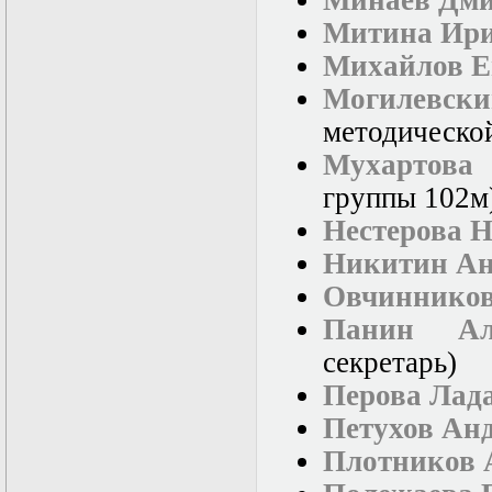
Минаев Дми
Математические
Митина Ири
задачи теории
дифракции
Михайлов Е
Математические
Могилевск
методы в экологии
Математическое
методическо
моделирование
плазмы.
Мухартова
Кинетическая
группы 102м
теория
Математическое
Нестерова 
моделирование
плазмы.
Никитин Ан
Численный анализ
Овчинников
Метод
дифференциальных
Панин Але
неравенств в
нелинейных
секретарь)
задачах
Перова Лад
Метод конечных
элементов в
Петухов Ан
задачах
математической
Плотников 
физики