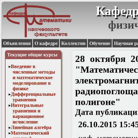
Кафедр
физи
Объявления
О кафедре
Коллектив
Обучение
Научная р
Текущие общие курсы
28 октября 2
Введение в
"Математиче
численные методы
и математическое
электро
моделирование в
физике
радиопоглощ
Дифференциальные
полигоне"
уравнения
Интегральные
Дата публикаци
уравнения и
вариационное
исчисление
26.10.2015 15:4
Линейная алгебра
Математический