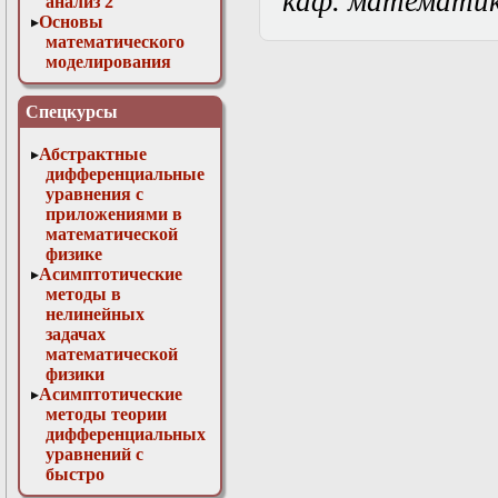
каф. математи
анализ 2
Основы
математического
моделирования
Численные методы
в физике
Спецкурсы
Абстрактные
дифференциальные
уравнения с
приложениями в
математической
физике
Асимптотические
методы в
нелинейных
задачах
математической
физики
Асимптотические
методы теории
дифференциальных
уравнений с
быстро
осциллирующими