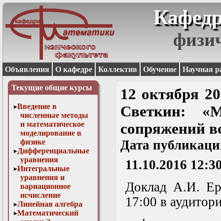
Кафедр
физи
Объявления
О кафедре
Коллектив
Обучение
Научная р
Текущие общие курсы
12 октября 20
Введение в
Светкин: «М
численные методы
и математическое
сопряжений в
моделирование в
физике
Дата публикаци
Дифференциальные
уравнения
11.10.2016 12:3
Интегральные
уравнения и
Доклад А.И. Ер
вариационное
исчисление
17:00 в аудитори
Линейная алгебра
Математический