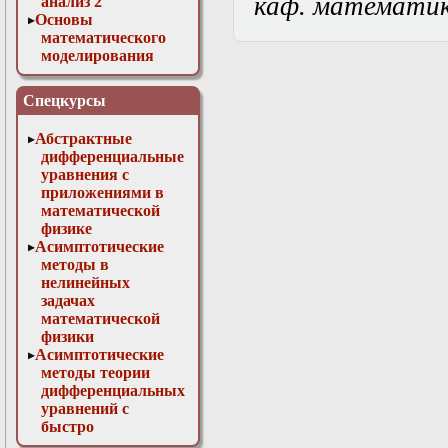
каф. математи
анализ 2
Основы
математического
моделирования
Численные методы
в физике
Спецкурсы
Абстрактные
дифференциальные
уравнения с
приложениями в
математической
физике
Асимптотические
методы в
нелинейных
задачах
математической
физики
Асимптотические
методы теории
дифференциальных
уравнений с
быстро
осциллирующими