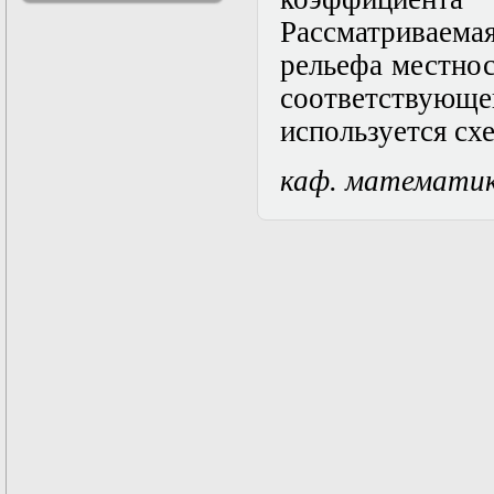
решениями
Рассматриваемая
Асимптотический
метод усреднения в
рельефа местнос
задачах
соответству
математической
физики
используется сх
Введение в теорию
возмущений
каф. математи
Газодинамика и
космические
магнитные поля
Групповой анализ
дифференциальных
уравнений
Дополнительные
главы
математической
физики
(Нелинейный
функциональный
анализ)
Линейный и
нелинейный
функциональный
анализ