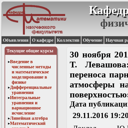
Кафедр
физи
Объявления
О кафедре
Коллектив
Обучение
Научная р
Текущие общие курсы
30 ноября 201
Введение в
Т. Левашова
численные методы
и математическое
переноса пар
моделирование в
физике
атмосферы н
Дифференциальные
поверхностью
уравнения
Интегральные
Дата публикаци
уравнения и
вариационное
исчисление
29.11.2016 19:2
Линейная алгебра
Математический