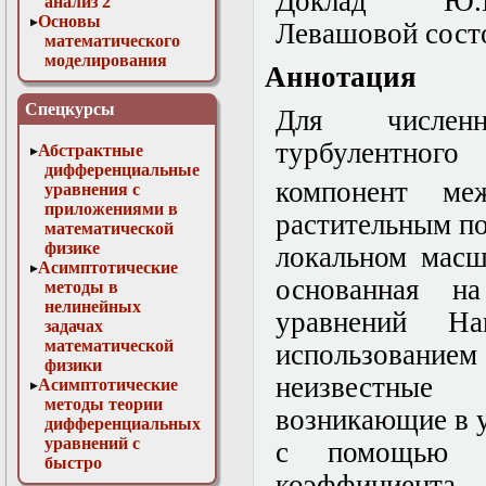
Доклад Ю
анализ 2
Основы
Левашовой состо
математического
моделирования
Аннотация
Численные методы
в физике
Спецкурсы
Для численн
турбулентного
Абстрактные
дифференциальные
компонент ме
уравнения с
приложениями в
растительным п
математической
физике
локальном масш
Асимптотические
основанная н
методы в
нелинейных
уравнений На
задачах
математической
использованием
физики
неизвестные
Асимптотические
методы теории
возникающие в 
дифференциальных
уравнений с
с помощью г
быстро
коэффициен
осциллирующими