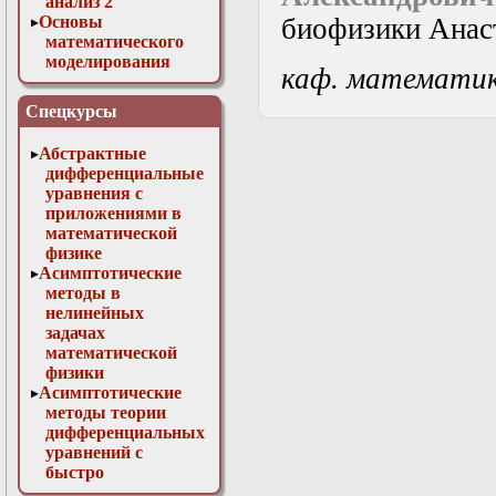
анализ 2
Основы
биофизики Анас
математического
моделирования
каф. математи
Численные методы
в физике
Спецкурсы
Абстрактные
дифференциальные
уравнения с
приложениями в
математической
физике
Асимптотические
методы в
нелинейных
задачах
математической
физики
Асимптотические
методы теории
дифференциальных
уравнений с
быстро
осциллирующими