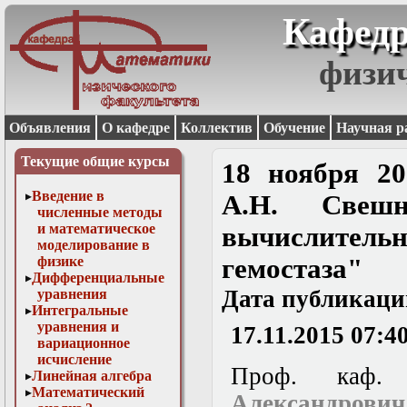
Кафедр
физи
Объявления
О кафедре
Коллектив
Обучение
Научная р
Текущие общие курсы
18 ноября 20
Введение в
А.Н. Свешн
численные методы
и математическое
вычислитель
моделирование в
физике
гемостаза"
Дифференциальные
Дата публикаци
уравнения
Интегральные
уравнения и
17.11.2015 07:4
вариационное
исчисление
Проф. каф.
Линейная алгебра
Математический
Александрови