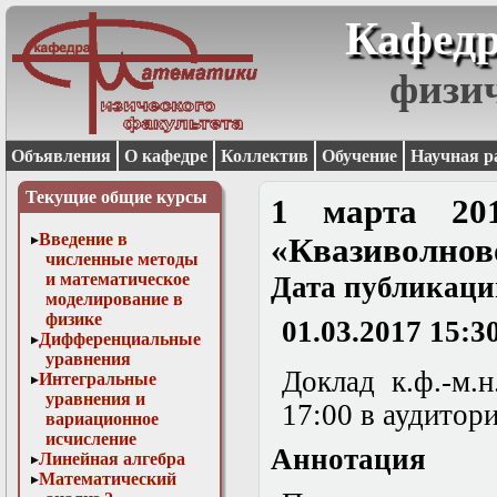
Кафедр
физи
Объявления
О кафедре
Коллектив
Обучение
Научная р
Текущие общие курсы
1 марта 201
Введение в
«Квазиволнов
численные методы
и математическое
Дата публикаци
моделирование в
физике
01.03.2017 15:3
Дифференциальные
уравнения
Доклад
к.ф.-м.н
Интегральные
уравнения и
17:00 в аудитори
вариационное
исчисление
Аннотация
Линейная алгебра
Математический