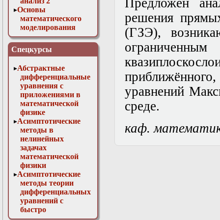
Предложен ана
анализ 2
Основы
решения прямых
математического
моделирования
(ГЗЭ), возник
Численные методы
ограничен
в физике
Спецкурсы
квазиплоскосло
Абстрактные
приближённого
дифференциальные
уравнения с
уравнений Макс
приложениями в
среде.
математической
физике
Асимптотические
каф. математи
методы в
нелинейных
задачах
математической
физики
Асимптотические
методы теории
дифференциальных
уравнений с
быстро
осциллирующими