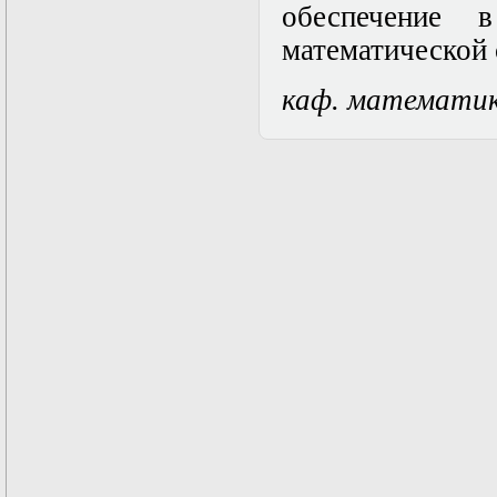
обеспечение 
Математические
задачи теории
математической 
дифракции
Математические
каф. математи
методы в экологии
Математическое
моделирование
плазмы.
Кинетическая
теория
Математическое
моделирование
плазмы.
Численный анализ
Метод
дифференциальных
неравенств в
нелинейных
задачах
Метод конечных
элементов в
задачах
математической
физики