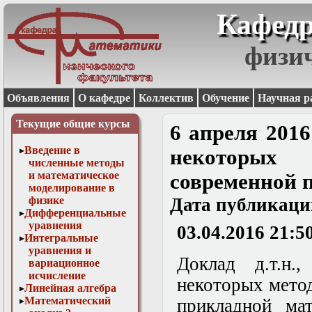
Кафедр
физи
Объявления
О кафедре
Коллектив
Обучение
Научная р
Текущие общие курсы
6 апреля 2016
Введение в
некоторых м
численные методы
и математическое
современной 
моделирование в
физике
Дата публикаци
Дифференциальные
уравнения
03.04.2016 21:5
Интегральные
уравнения и
Доклад д.т.н
вариационное
исчисление
некоторых мето
Линейная алгебра
Математический
прикладной мат