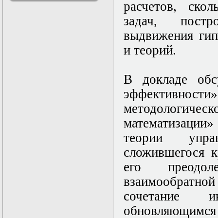
расчетов, ско
решениями
Асимптотический
задач, постр
метод усреднения в
выдвижения гип
задачах
математической
и теорий.
физики
Введение в теорию
возмущений
В докладе обс
Газодинамика и
космические
эффективности»
магнитные поля
Групповой анализ
методологич
дифференциальных
математизации»
уравнений
Дополнительные
теории упра
главы
математической
сложившегося к
физики
его преодол
(Нелинейный
функциональный
взаимообратной
анализ)
Линейный и
сочетание и
нелинейный
обновляющим
функциональный
анализ