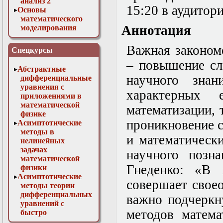
анализ 2
15:20 в аудитори
Основы
математического
Аннотация
моделирования
Численные методы
в физике
Важная законом
Спецкурсы
– повышение сл
Абстрактные
научного зна
дифференциальные
уравнения с
характерных 
приложениями в
математической
математизации, 
физике
проникновение с
Асимптотические
методы в
и математическ
нелинейных
задачах
научного позна
математической
Гнеденко: «В 
физики
Асимптотические
совершает свое
методы теории
дифференциальных
важно подчеркн
уравнений с
методов матема
быстро
осциллирующими