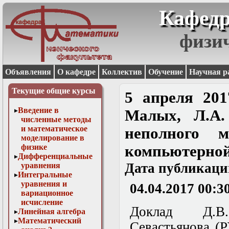
Кафедр
физи
Объявления
О кафедре
Коллектив
Обучение
Научная р
Текущие общие курсы
5 апреля 201
Введение в
Малых, Л.А.
численные методы
и математическое
неполного м
моделирование в
физике
компьютерной
Дифференциальные
Дата публикаци
уравнения
Интегральные
уравнения и
04.04.2017 00:3
вариационное
исчисление
Доклад Д.В.
Линейная алгебра
Математический
Севастьянова (