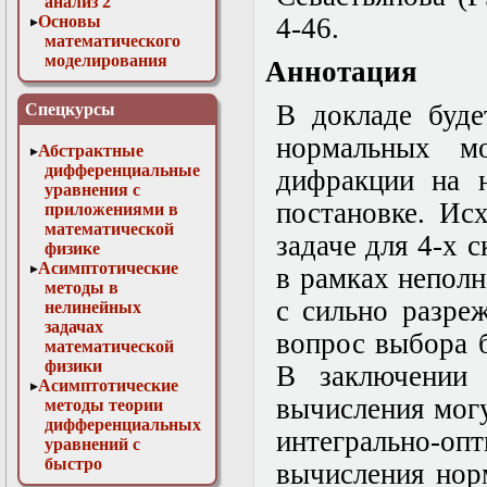
анализ 2
Основы
4-46.
математического
моделирования
Аннотация
Численные методы
в физике
В докладе буде
Спецкурсы
нормальных м
Абстрактные
дифференциальные
дифракции на н
уравнения с
постановке. Ис
приложениями в
математической
задаче для 4-х с
физике
Асимптотические
в рамках непол
методы в
с сильно разре
нелинейных
задачах
вопрос выбора б
математической
физики
В заключении 
Асимптотические
вычисления мог
методы теории
дифференциальных
интегрально-оп
уравнений с
быстро
вычисления нор
осциллирующими