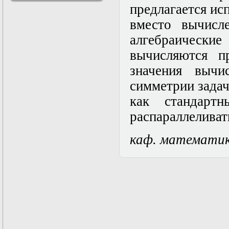
предлагается ис
решениями
Асимптотический
вместо вычисл
метод усреднения в
задачах
алгебраически
математической
вычисляются п
физики
Введение в теорию
значения вычи
возмущений
Газодинамика и
симметрии задач
космические
как стандарт
магнитные поля
Групповой анализ
распараллеливат
дифференциальных
уравнений
Дополнительные
каф. математи
главы
математической
физики
(Нелинейный
функциональный
анализ)
Линейный и
нелинейный
функциональный
анализ