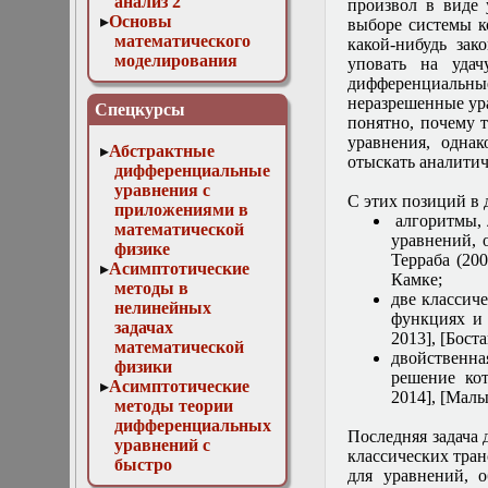
анализ 2
произвол в виде 
Основы
выборе системы к
математического
какой-нибудь зак
моделирования
уповать на уда
Численные методы
дифференциальные
в физике
неразрешенные ура
Спецкурсы
понятно, почему 
уравнения, однак
Абстрактные
отыскать аналитич
дифференциальные
уравнения с
С этих позиций в 
приложениями в
алгоритмы, 
математической
уравнений, 
физике
Терраба (20
Асимптотические
Камке;
методы в
две классич
нелинейных
функциях и 
задачах
2013], [Боста
математической
двойственна
физики
решение кот
Асимптотические
2014], [Малы
методы теории
дифференциальных
Последняя задача 
уравнений с
классических тра
быстро
для уравнений, 
осциллирующими