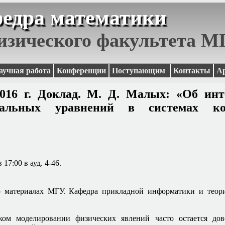
едра математики
изического факультета 
аучная работа
Конференции
Поступающим
Контакты
А
2016 г. Доклад. М. Д. Малых: «Об инт
иальных уравнений в системах ко
 17:00 в ауд. 4-46.
о материалах МГУ. Кафедра прикладной информатики и теор
ком моделировании физических явлений часто остается до