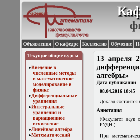
Каф
ф
Объявления
О кафедре
Коллектив
Обучение
Н
Текущие общие курсы
13 апреля 
дифференц
Введение в
численные методы
алгебры»
и математическое
Дата публикации
моделирование в
физике
08.04.2016 18:45
Дифференциальные
уравнения
Доклад состоится в
Интегральные
Аннотация
уравнения и
вариационное
(Факультет наук 
исчисление
РУДН.)
Линейная алгебра
Математический
При математичес