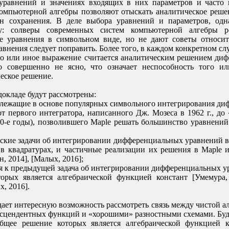
уравнений и значениях входящих в них параметров и часто
омпьютерной алгебры позволяют отыскать аналитическое реше
он сохранения. В деле выбора уравнений и параметров, одн
чу: солверы современных систем компьютерной алгебры 
 уравнения в символьном виде, но не дают советы относит
внения следует поправить. Более того, в каждом конкретном сл
то или иное выражение считается аналитическим решением ди
о совершенно не ясно, что означает неспособность того и
еское решение.
докладе будут рассмотрены:
лежащие в основе популярных символьного интегрирования д
от первого интегратора, написанного Дж. Мозеса в 1962 г., до
00-е годы), позволившего Maple решать большинство уравнений
еские задачи об интегрировании дифференциальных уравнений в
в квадратурах, и частичные реализации их решения в Maple и
н, 2014], [Малых, 2016];
я к предыдущей задача об интегрировании дифференциальных у
орых является алгебраической функцией констант [Умемура,
х, 2016].
дает интересную возможность рассмотреть связь между чистой а
нсцендентных функций и «хорошими» разностными схемами. Буде
общее решение которых является алгебраической функцией к