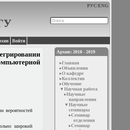
РУС
/
ENG
МГУ
рхив
Войти
Архив: 2018 - 2019
егрировании
мпьютерной
Главная
Объявления
О кафедре
Коллектив
Обучение
Научная работа
Научные
направления
Научные
семинары
ии вероятностей
Семинар
отделения
Семинар
вольно широкий