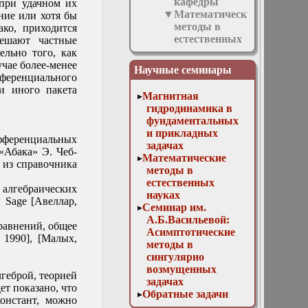
кафедры
 при удачном их
Математические
ние или хотя бы
методы в
ако, приходится
естественных
решают частные
науках
ельно того, как
1 марта
учае более-менее
Научные семинары
2017.
фференциального
Доклад. Р.
ли иного пакета
Магнитная
Л.
гидродинамика в
Евельсон:
фундаментальных
«Квазиволновой
и прикладных
метод
ифференциальных
задачах
(КВМ)»
 «Абака» Э. Чеб-
Математические
1 ноября
 из справочника
методы в
2017 г.
естественных
Доклад. М.
 алгебраических
науках
Д. Малых:
 Sage [Авеллар,
Семинар им.
«Численно-
А.Б.Васильевой:
аналитические
равнений, общее
Асимптотические
вычисления
 1990], [Малых,
методы в
в системе
сингулярно
Sage»
возмущенных
10 апреля
лгеброй, теорией
задачах
2019г.
т показано, что
Обратные задачи
Доклад
онстант, можно
математической