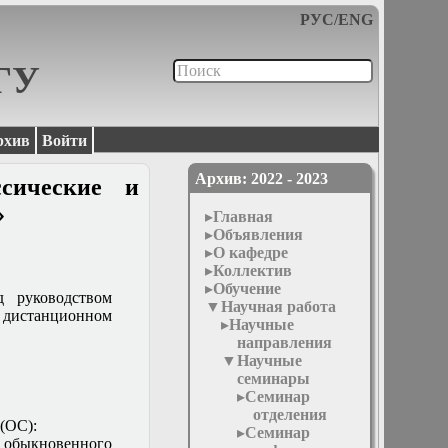
РУС
/
ENG
МГУ
рхив
Войти
Архив: 2022 - 2023
сические и
»
Главная
Объявления
О кафедре
Коллектив
Обучение
д руководством
Научная работа
в дистанционном
Научные
направления
Научные
семинары
Семинар
отделения
(ОС):
Семинар
 обыкновенного