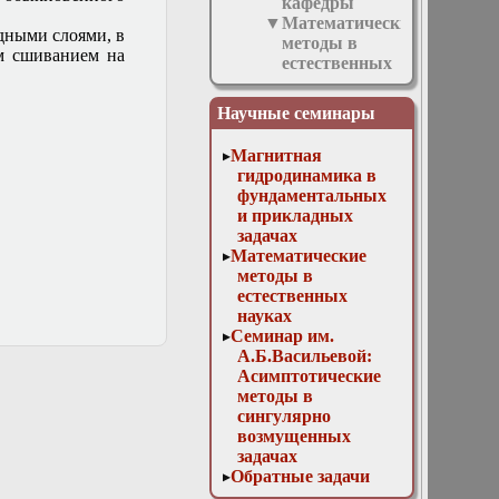
кафедры
Математические
дными слоями, в
методы в
м сшиванием на
естественных
науках
1 марта
Научные семинары
2017.
Доклад. Р.
Магнитная
Л.
гидродинамика в
Евельсон:
фундаментальных
«Квазиволновой
и прикладных
метод
задачах
(КВМ)»
Математические
1 ноября
методы в
2017 г.
естественных
Доклад. М.
науках
Д. Малых:
Семинар им.
«Численно-
А.Б.Васильевой:
аналитические
Асимптотические
вычисления
методы в
в системе
сингулярно
Sage»
возмущенных
10 апреля
задачах
2019г.
Обратные задачи
Доклад
математической