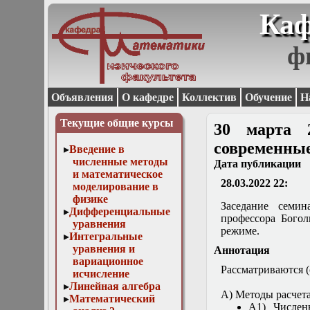
Каф
ф
Объявления
О кафедре
Коллектив
Обучение
Н
Текущие общие курсы
30 марта 
современные
Введение в
численные методы
Дата публикации
и математическое
28.03.2022 22:
моделирование в
физике
Заседание семин
Дифференциальные
профессора Богол
уравнения
режиме.
Интегральные
уравнения и
Аннотация
вариационное
Рассматриваются (
исчисление
Линейная алгебра
А) Методы расчет
Математический
А1) Числен