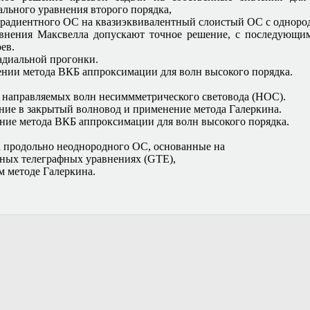
льного уравнения второго порядка,
градиентного ОС на квазиэквивалентный слоистый ОС с одноро
авнения Максвелла допускают точное решение, с последующи
ев.
адиальной прогонки.
нии метода ВКБ аппроксимации для волн высокого порядка.
а направляемых волн несиммметрического световода (НОС).
ние в закрытый волновод и применение метода Галеркина.
ние метода ВКБ аппроксимации для волн высокого порядка.
а продольно неоднородного ОС, основанные на
ных телеграфных уравнениях (GTE),
м методе Галеркина.