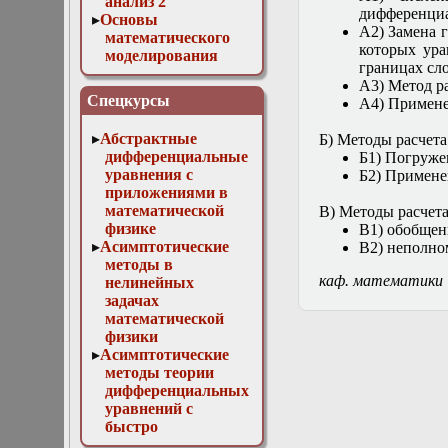
анализ 2
дифференциа
Основы
А2) Замена 
математического
которых ур
моделирования
границах сло
Численные методы
А3) Метод р
в физике
Спецкурсы
А4) Примене
Абстрактные
Б) Методы расчет
дифференциальные
Б1) Погруже
уравнения с
Б2) Примене
приложениями в
математической
В) Методы расчет
физике
В1) обобщен
Асимптотические
В2) неполно
методы в
каф. математики
нелинейных
задачах
математической
физики
Асимптотические
методы теории
дифференциальных
уравнений с
быстро
осциллирующими