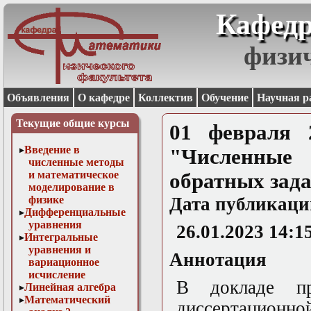
Кафедр
физи
Объявления
О кафедре
Коллектив
Обучение
Научная р
Текущие общие курсы
01 февраля 
Введение в
"Численные
численные методы
и математическое
обратных зада
моделирование в
физике
Дата публикаци
Дифференциальные
уравнения
26.01.2023 14:1
Интегральные
уравнения и
Аннотация
вариационное
исчисление
В докладе пр
Линейная алгебра
Математический
диссертаци