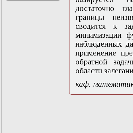
решениями
достаточно гл
Асимптотический
метод усреднения в
границы неизв
задачах
сводится к за
математической
физики
минимизации ф
Введение в теорию
возмущений
наблюденных да
Газодинамика и
применение пре
космические
магнитные поля
обратной зада
Групповой анализ
дифференциальных
области залеган
уравнений
Дополнительные
каф. математи
главы
математической
физики
(Нелинейный
функциональный
анализ)
Линейный и
нелинейный
функциональный
анализ