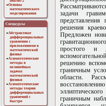
анализ 2
Основы
Рассматриваютс
математического
задачи грави
моделирования
Численные методы
представления 
в физике
Спецкурсы
решения краево
Абстрактные
Предложен новы
дифференциальные
гравитационно
уравнения с
приложениями в
простого и 
математической
физике
вспомогатель
Асимптотические
решению вспомо
методы в
нелинейных
граничным усло
задачах
математической
области. Расс
физики
восстановлению
Асимптотические
методы теории
эллиптическо
дифференциальных
уравнений с
граничным набл
быстро
базируется н
осциллирующими