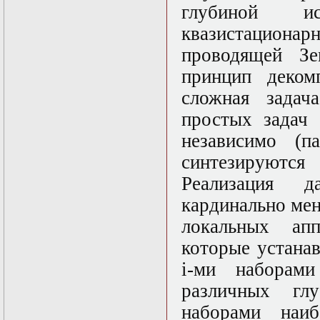
Нелинейные
глубиной ис
эллиптические и
параболические
квазистацион
уравнения
проводящей Зе
математической
физики
принцип деком
Основы алгебры и
дифференциальной
сложная задач
геометрии
простых задач 
Основы
математического
независимо (п
моделирования в
гидро- и
синтезируютс
газодинамике
Реализация 
Основы теории
категорий
кардинально мен
Параболические
уравнения
локальных апп
Параллельные
которые устана
вычисления
Программирование
i-ми наборам
научных
приложений на
различных гл
языке С++
наборами наи
Разностные методы