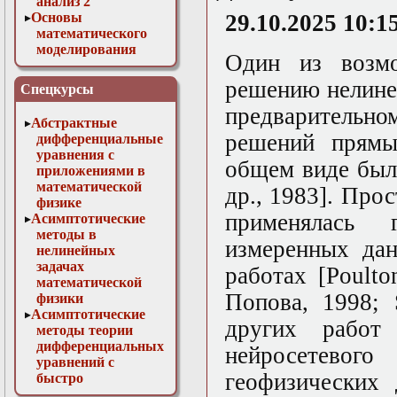
анализ 2
Основы
29.10.2025 10:1
математического
моделирования
Один из возмо
Численные методы
в физике
решению нелине
Спецкурсы
предварительн
Абстрактные
решений прямы
дифференциальные
уравнения с
общем виде был
приложениями в
математической
др., 1983]. Про
физике
применялась 
Асимптотические
методы в
измеренных дан
нелинейных
задачах
работах [Poulto
математической
Попова, 1998; 
физики
Асимптотические
других работ
методы теории
дифференциальных
нейросетево
уравнений с
геофизических 
быстро
осциллирующими