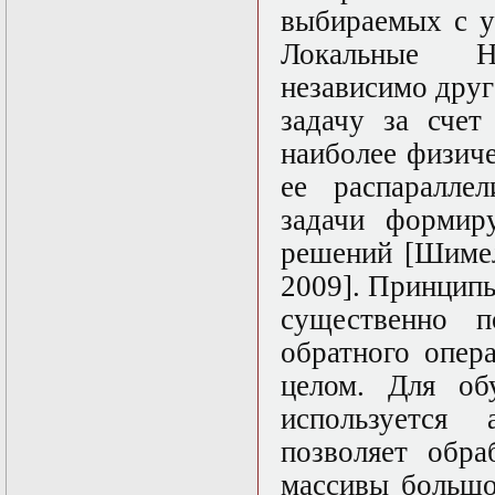
в математической
выбираемых с у
физике
Современные
Локальные Н
методы
независимо друг
моделирования в
магнитной
задачу за счет
гидродинамике
Специальные
наиболее физич
функции
ее распаралле
математической
физики
задачи формир
Специальный
практикум:
решений [Шимел
разностные схемы
2009]. Принцип
Стохастические
дифференциальные
существенно п
уравнения
Тензорный анализ
обратного опер
Теоретические
целом. Для об
основы аналитики
больших данных
используется
Теория катастроф и
ее физические
позволяет обра
приложения
массивы большо
Теория разрушений