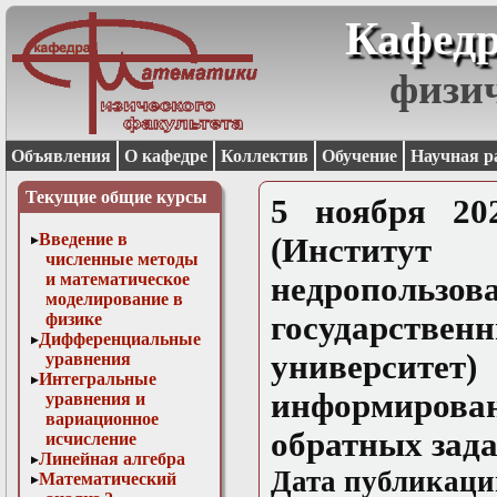
Кафедр
физи
Объявления
О кафедре
Коллектив
Обучение
Научная р
Текущие общие курсы
5 ноября 20
Введение в
(Институ
численные методы
и математическое
недропол
моделирование в
физике
государств
Дифференциальные
университет
уравнения
Интегральные
информиров
уравнения и
вариационное
обратных зада
исчисление
Линейная алгебра
Дата публикаци
Математический