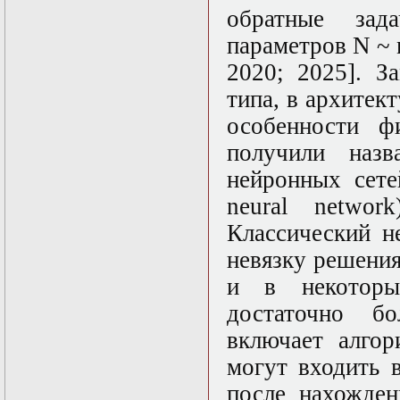
нелинейных
обратные за
уравнений
Функциональный
параметров N ~ 
анализ
2020; 2025]. З
Численные методы
в математической
типа, в архитек
физике
Экстремальные
особенности ф
задачи
получили назв
Эллиптические
уравнения
нейронных сете
neural network
Классический н
невязку решени
и в некоторы
достаточно б
включает алгор
могут входить 
после нахожде