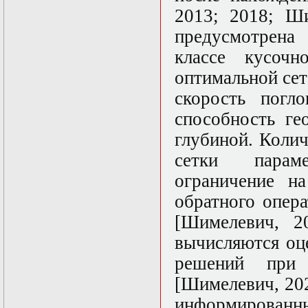
2013; 2018; Ши
предусмотрена 
классе кусочн
оптимальной се
скорость пог
способность ге
глубиной. Коли
сетки параме
ограничение н
обратного опер
[Шимелевич, 2
вычисляются оц
решений при 
[Шимелевич, 20
информирован