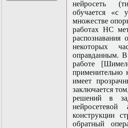
нейросеть (т
решениями
Асимптотический
обучается «с у
метод усреднения в
множестве опор
задачах
математической
работах НС мет
физики
Введение в теорию
распознавания 
возмущений
некоторых ча
Газодинамика и
космические
оправданным. В
магнитные поля
Групповой анализ
работе [Шимел
дифференциальных
применительно 
уравнений
Дополнительные
имеет прозрачн
главы
математической
заключается том
физики
решений в за
(Нелинейный
функциональный
нейросетевой а
анализ)
Линейный и
конструкции с
нелинейный
обратный опер
функциональный
анализ