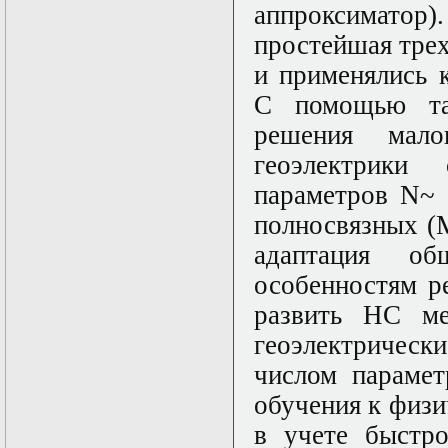
аппроксиматор)
Математические
задачи теории
простейшая трех
дифракции
и применялись 
Математические
методы в экологии
С помощью та
Математическое
моделирование
решения мало
плазмы.
геоэлектрик
Кинетическая
теория
параметров N~ 
Математическое
моделирование
полносвязных (M
плазмы.
адаптация о
Численный анализ
Метод
особенностям р
дифференциальных
неравенств в
развить НС м
нелинейных
геоэлектрическ
задачах
Метод конечных
числом парамет
элементов в
задачах
обучения к физи
математической
в учете быстро
физики