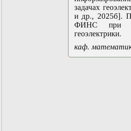
задачах геоэле
и др., 2025б].
ФИНС при р
геоэлектрики.
каф. математи