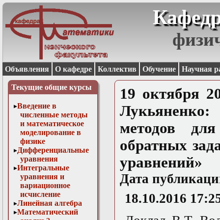
Кафедр
физи
Объявления
О кафедре
Коллектив
Обучение
Научная р
Текущие общие курсы
19 октября 20
Введение в
Лукьяненко:
численные методы
и математическое
методов для
моделирование в
физике
обратных зад
Дифференциальные
уравнений»
уравнения
Интегральные
Дата публикаци
уравнения и
вариационное
исчисление
18.10.2016 17:2
Линейная алгебра
Математический