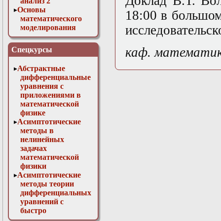
Доклад В.Т. Во
анализ 2
Основы
18:00 в большом
математического
исследовательск
моделирования
Численные методы
в физике
каф. математи
Спецкурсы
Абстрактные
дифференциальные
уравнения с
приложениями в
математической
физике
Асимптотические
методы в
нелинейных
задачах
математической
физики
Асимптотические
методы теории
дифференциальных
уравнений с
быстро
осциллирующими