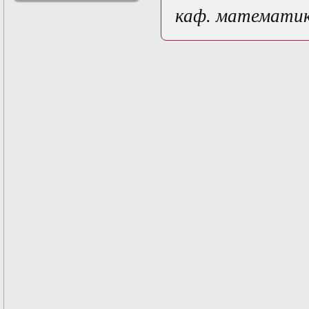
решениями
каф. математи
Асимптотический
метод усреднения в
задачах
математической
физики
Введение в теорию
возмущений
Газодинамика и
космические
магнитные поля
Групповой анализ
дифференциальных
уравнений
Дополнительные
главы
математической
физики
(Нелинейный
функциональный
анализ)
Линейный и
нелинейный
функциональный
анализ