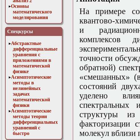
анализ 2
Основы
На примере со
математического
моделирования
квантово-химич
Численные методы
и радиацион
в физике
Спецкурсы
комплексов 
Абстрактные
экспериментал
дифференциальные
уравнения с
точности обсуж
приложениями в
обратной) спек
математической
физике
«смешанных» (
Асимптотические
методы в
состояний двух
нелинейных
уделено влия
задачах
математической
спектральных 
физики
Асимптотические
структуры из
методы теории
факторизации с
дифференциальных
уравнений с
молекул вблизи 
быстро
осциллирующими