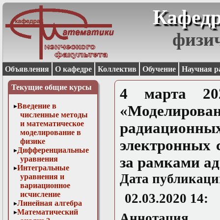
Кафедр
физи
Объявления
О кафедре
Коллектив
Обучение
Научная р
Текущие общие курсы
4 марта 202
Введение в
«Моделиро
численные методы
и математическое
радиационн
моделирование в
физике
электронных 
Дифференциальные
за рамками а
уравнения
Интегральные
Дата публикаци
уравнения и
вариационное
исчисление
02.03.2020 14:
Линейная алгебра
Математический
Аннотация