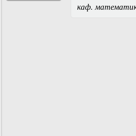
решениями
каф. математи
Асимптотический
метод усреднения в
задачах
математической
физики
Введение в теорию
возмущений
Газодинамика и
космические
магнитные поля
Групповой анализ
дифференциальных
уравнений
Дополнительные
главы
математической
физики
(Нелинейный
функциональный
анализ)
Линейный и
нелинейный
функциональный
анализ