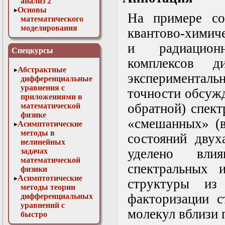
анализ 2
Основы
На примере со
математического
моделирования
квантово-химич
Численные методы
и радиацион
в физике
Спецкурсы
комплексов 
Абстрактные
экспериментал
дифференциальные
уравнения с
точности обсуж
приложениями в
обратной) спек
математической
физике
«смешанных» (
Асимптотические
методы в
состояний двух
нелинейных
уделено влия
задачах
математической
спектральных 
физики
Асимптотические
структуры из
методы теории
факторизации с
дифференциальных
уравнений с
молекул вблизи 
быстро
осциллирующими