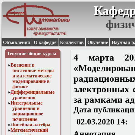
Кафедр
физи
Объявления
О кафедре
Коллектив
Обучение
Научная р
Текущие общие курсы
4 марта 202
Введение в
«Моделиро
численные методы
и математическое
радиационн
моделирование в
физике
электронных 
Дифференциальные
за рамками а
уравнения
Интегральные
Дата публикаци
уравнения и
вариационное
исчисление
02.03.2020 14:
Линейная алгебра
Математический
Аннотация