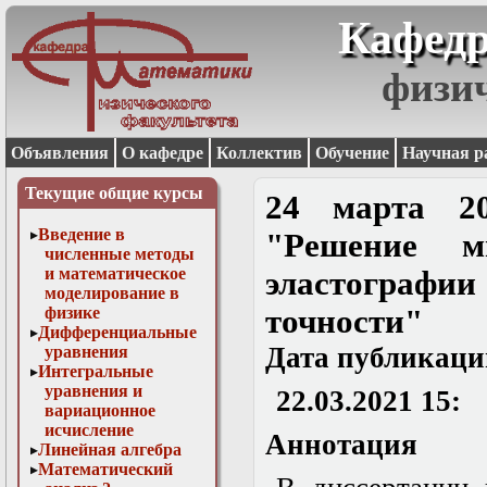
Кафедр
физи
Объявления
О кафедре
Коллектив
Обучение
Научная р
Текущие общие курсы
24 марта 20
Введение в
"Решение м
численные методы
и математическое
эластографи
моделирование в
физике
точности"
Дифференциальные
Дата публикаци
уравнения
Интегральные
уравнения и
22.03.2021 15:
вариационное
исчисление
Аннотация
Линейная алгебра
Математический