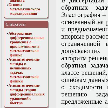
В диссертации 
анализ 2
Основы
обратных зада
математического
Эластография – 
моделирования
Численные методы
основанный на 
в физике
Спецкурсы
и предназначен
Абстрактные
впервые рассмот
дифференциальные
уравнения с
ограниченной 
приложениями в
допускающих 
математической
физике
алгоритм решени
Асимптотические
методы в
обратная задач
нелинейных
классе решений
задачах
математической
ошибкам данных
физики
Асимптотические
о сходимости 
методы теории
решению зада
дифференциальных
уравнений с
предложенные а
быстро
осциллирующими