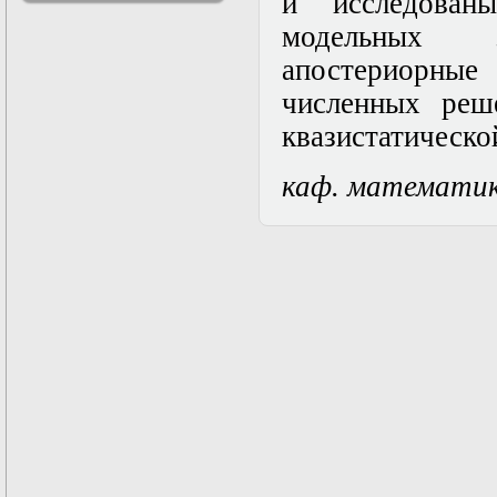
и исследова
решениями
модельных за
Асимптотический
метод усреднения в
апостериорн
задачах
математической
численных реш
физики
квазистатическо
Введение в теорию
возмущений
Газодинамика и
каф. математи
космические
магнитные поля
Групповой анализ
дифференциальных
уравнений
Дополнительные
главы
математической
физики
(Нелинейный
функциональный
анализ)
Линейный и
нелинейный
функциональный
анализ