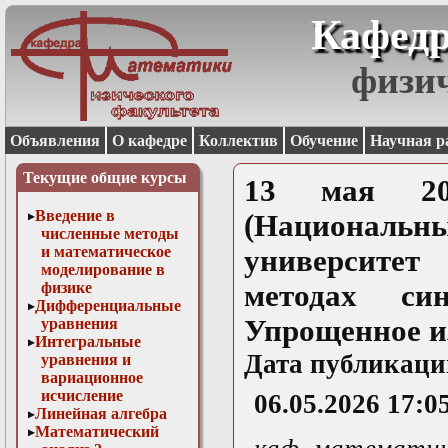
Кафедр
физи
Объявления
О кафедре
Коллектив
Обучение
Научная р
Текущие общие курсы
13 мая 20
Введение в
(Национальн
численные методы
и математическое
университе
моделирование в
физике
методах син
Дифференциальные
Упрощенное и
уравнения
Интегральные
Дата публикаци
уравнения и
вариационное
исчисление
06.05.2026 17:0
Линейная алгебра
Математический