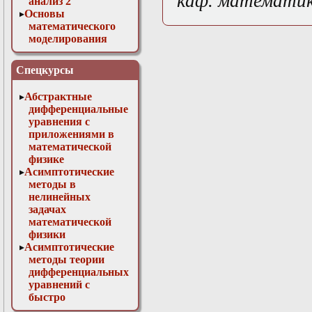
каф. математи
анализ 2
Основы
математического
моделирования
Численные методы
в физике
Спецкурсы
Абстрактные
дифференциальные
уравнения с
приложениями в
математической
физике
Асимптотические
методы в
нелинейных
задачах
математической
физики
Асимптотические
методы теории
дифференциальных
уравнений с
быстро
осциллирующими