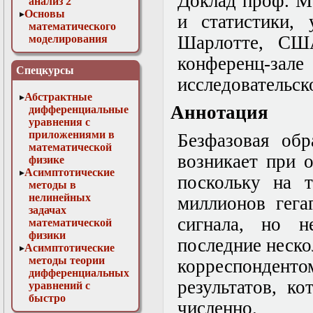
Доклад проф. М
анализ 2
Основы
и статистики,
математического
Шарлотте, СШ
моделирования
Численные методы
конференц-
в физике
Спецкурсы
исследовательск
Абстрактные
Аннотация
дифференциальные
уравнения с
приложениями в
Безфазовая обр
математической
возникает при 
физике
Асимптотические
поскольку на т
методы в
нелинейных
миллионов гега
задачах
сигнала, но н
математической
физики
последние неско
Асимптотические
методы теории
корреспонденто
дифференциальных
результатов, к
уравнений с
быстро
численно.
осциллирующими