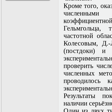
решениями
Кроме того, оказ
Асимптотический
численными
метод усреднения в
задачах
коэффициентно
математической
физики
Гельмгольца,
Введение в теорию
частотной обла
возмущений
Газодинамика и
Колесовым, Д.-
космические
магнитные поля
(постдоки) и
Групповой анализ
эксперименталь
дифференциальных
уравнений
проверить числ
Дополнительные
главы
численных мето
математической
проводилось 
физики
(Нелинейный
эксперимент
функциональный
анализ)
Результаты п
Линейный и
наличии серьёзн
нелинейный
функциональный
Один из двух т
анализ