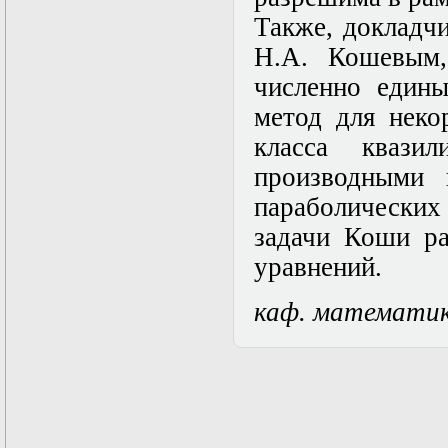
Нелинейные
эллиптические и
Также, докладч
параболические
Н.А. Кошевым,
уравнения
математической
численно едины
физики
Основы алгебры и
метод для неко
дифференциальной
класса квази
геометрии
Основы
производными в
математического
моделирования в
параболических 
гидро- и
задачи Коши ра
газодинамике
Основы теории
уравнений.
категорий
Параболические
каф. математи
уравнения
Параллельные
вычисления
Программирование
научных
приложений на
языке С++
Разностные методы