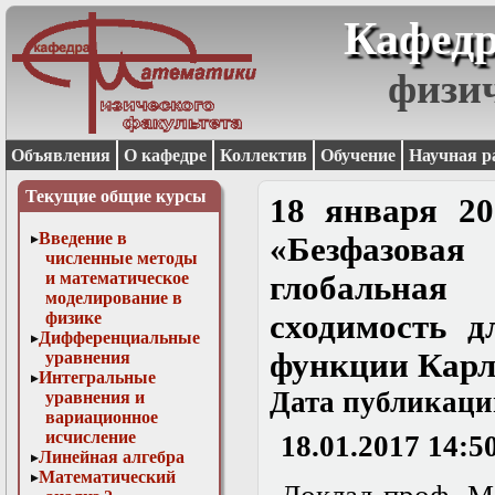
Кафедр
физи
Объявления
О кафедре
Коллектив
Обучение
Научная р
Текущие общие курсы
18 января 20
Введение в
«Безфазовая
численные методы
и математическое
глобальная 
моделирование в
физике
сходимость 
Дифференциальные
функции Карл
уравнения
Интегральные
Дата публикаци
уравнения и
вариационное
исчисление
18.01.2017 14:5
Линейная алгебра
Математический