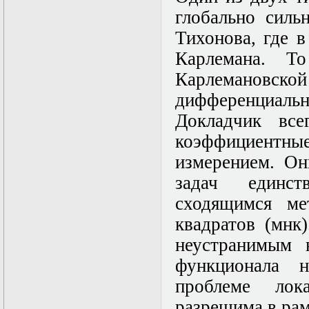
Математические
глобально силь
задачи теории
Тихонова, где в
дифракции
Математические
Карлемана. Т
методы в экологии
Математическое
Карлемановск
моделирование
дифференциальн
плазмы.
Кинетическая
Докладчик все
теория
Математическое
коэффициентны
моделирование
измерением. Он
плазмы.
Численный анализ
задач единст
Метод
дифференциальных
сходящимся ме
неравенств в
квадратов (мнк
нелинейных
задачах
неустранимым н
Метод конечных
элементов в
функционала 
задачах
проблеме лок
математической
физики
разрешима в рам