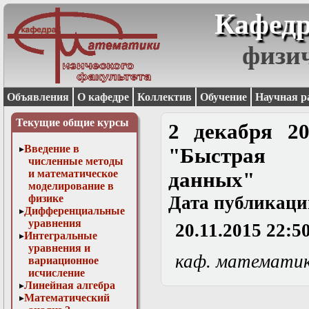
Кафедр
физи
Объявления
О кафедре
Коллектив
Обучение
Научная р
Текущие общие курсы
2 декабря 20
Введение в
"Быстрая о
численные методы
и математическое
данных"
моделирование в
физике
Дата публикаци
Дифференциальные
уравнения
20.11.2015 22:5
Интегральные
уравнения и
каф. математи
вариационное
исчисление
Линейная алгебра
Математический