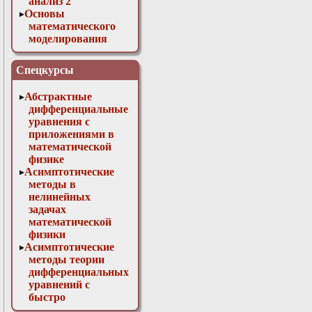
анализ 2
Основы
математического
моделирования
Численные методы
в физике
Спецкурсы
Абстрактные
дифференциальные
уравнения с
приложениями в
математической
физике
Асимптотические
методы в
нелинейных
задачах
математической
физики
Асимптотические
методы теории
дифференциальных
уравнений с
быстро
осциллирующими