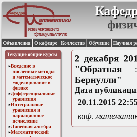
Кафедр
физи
Объявления
О кафедре
Коллектив
Обучение
Научная р
Текущие общие курсы
2 декабря 201
Введение в
"Обратная 
численные методы
и математическое
Бернулли"
моделирование в
физике
Дата публикаци
Дифференциальные
уравнения
20.11.2015 22:5
Интегральные
уравнения и
каф. математи
вариационное
исчисление
Линейная алгебра
Математический