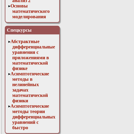
анализ 2
Основы
математического
моделирования
Численные методы
в физике
Спецкурсы
Абстрактные
дифференциальные
уравнения с
приложениями в
математической
физике
Асимптотические
методы в
нелинейных
задачах
математической
физики
Асимптотические
методы теории
дифференциальных
уравнений с
быстро
осциллирующими