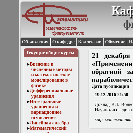
Каф
ф
Объявления
О кафедре
Коллектив
Обучение
Н
Текущие общие курсы
21 декабря
«Применени
Введение в
численные методы
обратной з
и математическое
параболичес
моделирование в
физике
Дата публикации
Дифференциальные
19.12.2016 21:50
уравнения
Интегральные
Доклад В.Т. Волко
уравнения и
Научно-исследова
вариационное
исчисление
каф. математики
Линейная алгебра
Математический