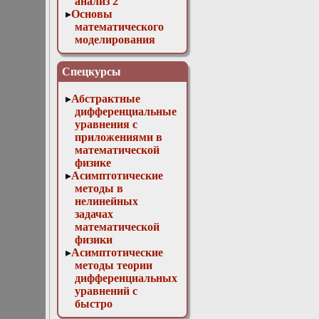
анализ 2
Основы
математического
моделирования
Численные методы
в физике
Спецкурсы
Абстрактные
дифференциальные
уравнения с
приложениями в
математической
физике
Асимптотические
методы в
нелинейных
задачах
математической
физики
Асимптотические
методы теории
дифференциальных
уравнений с
быстро
осциллирующими