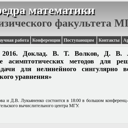
едра математики
изического факультета 
аучная работа
Конференции
Поступающим
Контакты
А
 2016. Доклад. В. Т. Волков, Д. В. 
е асимптотических методов для ре
адачи для нелинейного сингулярно в
кого уравнения»
ва и Д.В. Лукьяненко состоится в 18:00 в большом конференц-
тельского вычислительного центра МГУ.