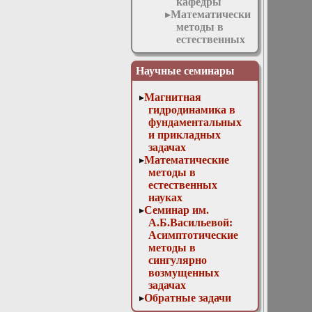
кафедры
Математические
методы в
естественных
науках
Обратные
Научные семинары
задачи
математической
Магнитная
физики
гидродинамика в
1 марта
фундаментальных
2017.
и прикладных
Доклад. В.
задачах
П.
Математические
Митрофанов:
методы в
«Открытие
естественных
гравитационных
науках
волн»
Семинар им.
1 ноября
А.Б.Васильевой:
2017 г.
Асимптотические
Доклад. Н.
методы в
А. Тихонов:
сингулярно
«Математическое
возмущенных
моделирование
задачах
новых
Обратные задачи
задач
математической