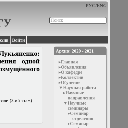
РУС
/
ENG
МГУ
рхив
Войти
Архив: 2020 - 2021
Лукьяненко:
шения одной
Главная
Объявления
озмущённого
О кафедре
Коллектив
Обучение
Научная работа
Научные
направления
зале (3-ий этаж)
Научные
семинары
Семинар
отделения
Семинар