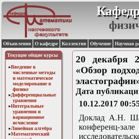
Кафедр
физи
Объявления
О кафедре
Коллектив
Обучение
Научная р
Текущие общие курсы
20 декабря 
Введение в
«Обзор подхо
численные методы
и математическое
эластографии
моделирование в
физике
Дата публикаци
Дифференциальные
уравнения
10.12.2017 00:5
Интегральные
уравнения и
Доклад А.Н. Ша
вариационное
исчисление
конференц-
Линейная алгебра
Математический
исследовательс