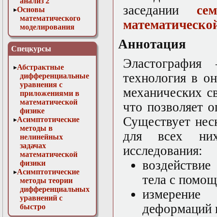
анализ 2
заседании
се
Основы
математического
математическо
моделирования
Численные методы
Аннотация
в физике
Спецкурсы
Эластография 
Абстрактные
технология в о
дифференциальные
уравнения с
механических с
приложениями в
математической
что позволяет 
физике
Существует нес
Асимптотические
методы в
для всех ни
нелинейных
задачах
исследования:
математической
воздействие
физики
Асимптотические
тела с помо
методы теории
дифференциальных
измерение
уравнений с
деформаций 
быстро
осциллирующими