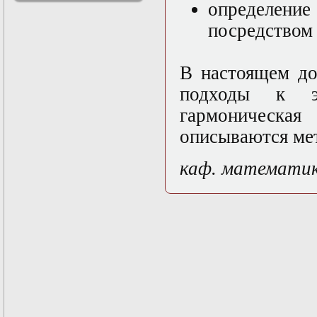
определени
решениями
Асимптотический
посредством 
метод усреднения в
задачах
математической
В настоящем до
физики
Введение в теорию
подходы к эл
возмущений
гармоническая
Газодинамика и
космические
описываются мет
магнитные поля
Групповой анализ
дифференциальных
каф. математи
уравнений
Дополнительные
главы
математической
физики
(Нелинейный
функциональный
анализ)
Линейный и
нелинейный
функциональный
анализ