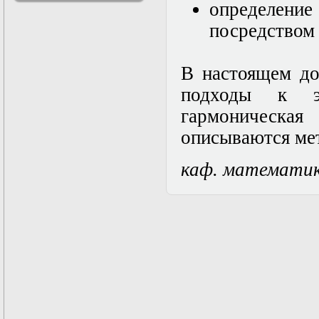
определени
решениями
Асимптотический
посредством 
метод усреднения в
задачах
математической
В настоящем до
физики
Введение в теорию
подходы к эл
возмущений
гармоническая
Газодинамика и
космические
описываются мет
магнитные поля
Групповой анализ
дифференциальных
каф. математи
уравнений
Дополнительные
главы
математической
физики
(Нелинейный
функциональный
анализ)
Линейный и
нелинейный
функциональный
анализ