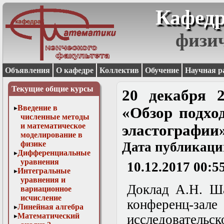
Кафедр
физи
Объявления
О кафедре
Коллектив
Обучение
Научная р
Текущие общие курсы
20 декабря 
Введение в
«Обзор подхо
численные методы
и математическое
эластографии
моделирование в
физике
Дата публикаци
Дифференциальные
уравнения
10.12.2017 00:5
Интегральные
уравнения и
Доклад А.Н. Ша
вариационное
исчисление
конференц-
Линейная алгебра
Математический
исследовательс