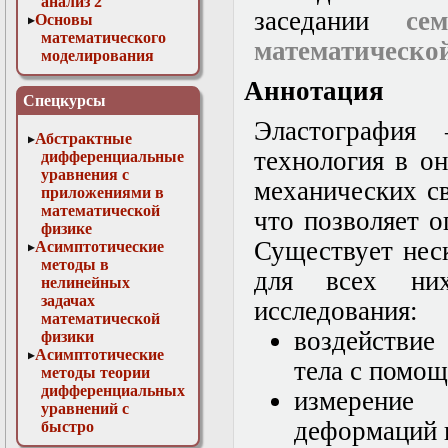
анализ 2
заседании
се
Основы
математического
математическо
моделирования
Численные методы
Аннотация
в физике
Спецкурсы
Эластография 
Абстрактные
технология в о
дифференциальные
уравнения с
механических с
приложениями в
математической
что позволяет 
физике
Существует нес
Асимптотические
методы в
для всех ни
нелинейных
задачах
исследования:
математической
воздействие
физики
Асимптотические
тела с помо
методы теории
дифференциальных
измерение
уравнений с
деформаций 
быстро
осциллирующими