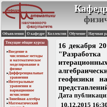
Кафедр
физи
Объявления
О кафедре
Коллектив
Обучение
Научная р
Текущие общие курсы
16 декабря 20
Введение в
"Разрабо
численные методы
и математическое
итерационн
моделирование в
физике
алгебраичес
Дифференциальные
геофизики н
уравнения
Интегральные
представлени
уравнения и
вариационное
Дата публикаци
исчисление
Линейная алгебра
Математический
10.12.2015 16:3