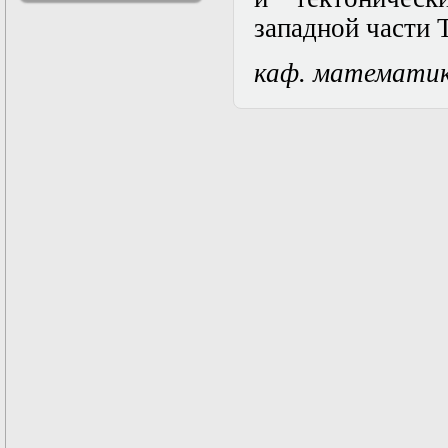
решениями
западной части 
Асимптотический
метод усреднения в
каф. математи
задачах
математической
физики
Введение в теорию
возмущений
Газодинамика и
космические
магнитные поля
Групповой анализ
дифференциальных
уравнений
Дополнительные
главы
математической
физики
(Нелинейный
функциональный
анализ)
Линейный и
нелинейный
функциональный
анализ