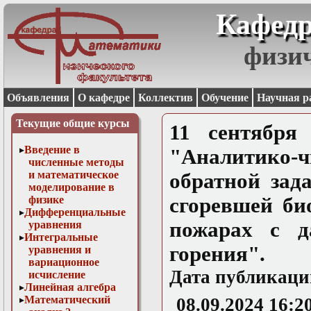
Кафедр
физи
Объявления
О кафедре
Коллектив
Обучение
Научная р
Текущие общие курсы
11 сентября
Введение в
"Аналитико
численные методы
и математическое
обратной зад
моделирование в
физике
сгоревшей б
Дифференциальные
пожарах с д
уравнения
Интегральные
горения".
уравнения и
вариационное
Дата публикаци
исчисление
Линейная алгебра
Математический
08.09.2024 16:2