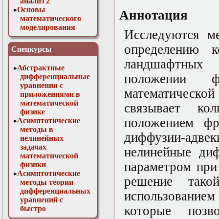
анализ 2
Основы
Аннотация
математического
моделирования
Исследуются м
Численные методы
в физике
определению к
Спецкурсы
ландшафтных
Абстрактные
положении ф
дифференциальные
уравнения с
математическо
приложениями в
математической
связывает ко
физике
положением фр
Асимптотические
методы в
диффузии-ад
нелинейных
задачах
нелинейные ди
математической
параметром при
физики
Асимптотические
решение тако
методы теории
дифференциальных
использованием
уравнений с
которые позв
быстро
осциллирующими