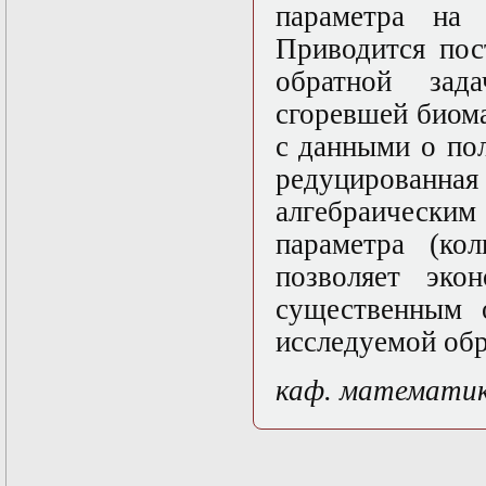
параметра на 
Математические
задачи теории
Приводится пос
дифракции
обратной зад
Математические
методы в экологии
сгоревшей биом
Математическое
моделирование
с данными о по
плазмы.
редуцированн
Кинетическая
теория
алгебраическим
Математическое
моделирование
параметра (ко
плазмы.
позволяет эко
Численный анализ
Метод
существенным 
дифференциальных
неравенств в
исследуемой обр
нелинейных
задачах
каф. математи
Метод конечных
элементов в
задачах
математической
физики