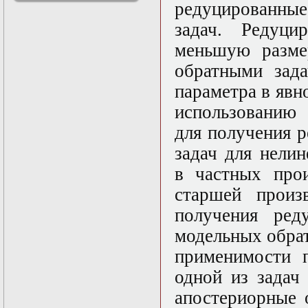
редуцированны
решениями
Асимптотический
задач. Редуци
метод усреднения в
меньшую разме
задачах
математической
обратными зада
физики
Введение в теорию
параметра в явн
возмущений
использованию 
Газодинамика и
космические
для получения 
магнитные поля
Групповой анализ
задач для нели
дифференциальных
в частных про
уравнений
Дополнительные
старшей произ
главы
математической
получения ред
физики
модельных обра
(Нелинейный
функциональный
применимости п
анализ)
Линейный и
одной из задач
нелинейный
апостериорные 
функциональный
анализ