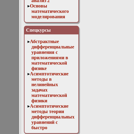
анализ 2
Основы
математического
моделирования
Численные методы
в физике
Спецкурсы
Абстрактные
дифференциальные
уравнения с
приложениями в
математической
физике
Асимптотические
методы в
нелинейных
задачах
математической
физики
Асимптотические
методы теории
дифференциальных
уравнений с
быстро
осциллирующими