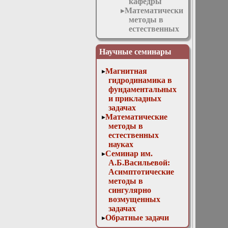
кафедры
Математические
методы в
естественных
науках
Обратные
Научные семинары
задачи
математической
Магнитная
физики
гидродинамика в
1 марта
фундаментальных
2017.
и прикладных
Доклад. В.
задачах
П.
Математические
Митрофанов:
методы в
«Открытие
естественных
гравитационных
науках
волн»
Семинар им.
1 ноября
А.Б.Васильевой:
2017 г.
Асимптотические
Доклад. Н.
методы в
А. Тихонов:
сингулярно
«Математическое
возмущенных
моделирование
задачах
новых
Обратные задачи
задач
математической