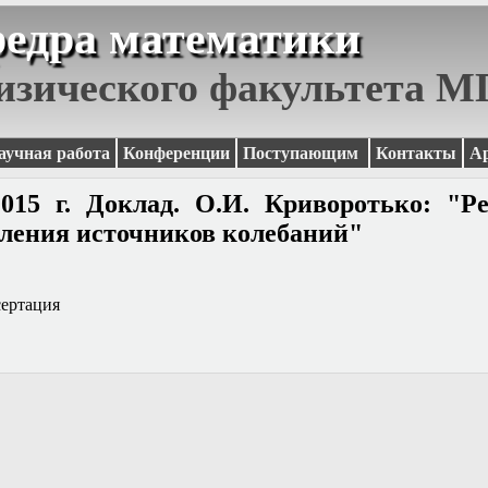
едра математики
изического факультета 
аучная работа
Конференции
Поступающим
Контакты
А
015 г. Доклад. О.И. Криворотько: "Р
еления источников колебаний"
сертация