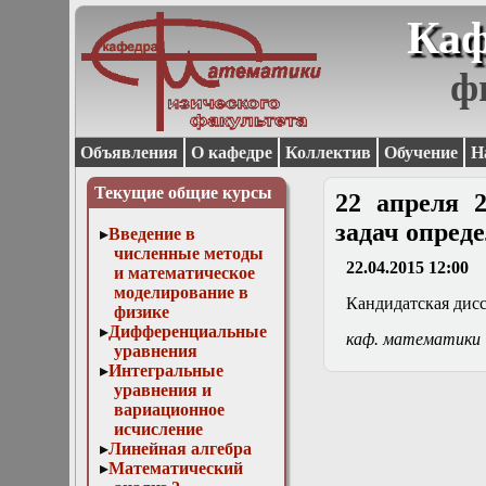
Каф
ф
Объявления
О кафедре
Коллектив
Обучение
Н
Текущие общие курсы
22 апреля 2
задач опред
Введение в
численные методы
22.04.2015 12:00
и математическое
моделирование в
Кандидатская дис
физике
Дифференциальные
каф. математики
уравнения
Интегральные
уравнения и
вариационное
исчисление
Линейная алгебра
Математический