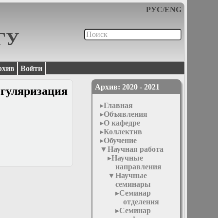
РУС
/
ENG
МГУ
рхив
Войти
Архив: 2020 - 2021
егуляризация
Главная
Объявления
О кафедре
Коллектив
Обучение
Научная работа
Научные
направления
Научные
семинары
Семинар
отделения
Семинар