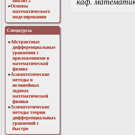
каф. математи
анализ 2
Основы
математического
моделирования
Численные методы
в физике
Спецкурсы
Абстрактные
дифференциальные
уравнения с
приложениями в
математической
физике
Асимптотические
методы в
нелинейных
задачах
математической
физики
Асимптотические
методы теории
дифференциальных
уравнений с
быстро
осциллирующими