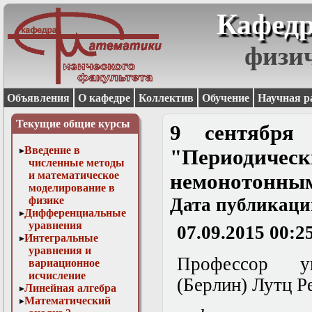
Кафедр
физи
Объявления
О кафедре
Коллектив
Обучение
Научная р
Текущие общие курсы
9 сентября 
Введение в
"Периодичес
численные методы
и математическое
немонотонным
моделирование в
физике
Дата публикаци
Дифференциальные
уравнения
07.09.2015 00:2
Интегральные
уравнения и
Профессор у
вариационное
исчисление
(Берлин) Лутц Р
Линейная алгебра
Математический