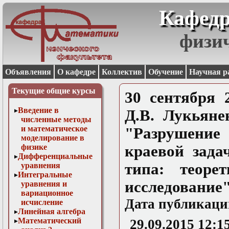
Кафедр
физи
Объявления
О кафедре
Коллектив
Обучение
Научная р
Текущие общие курсы
30 сентября 
Введение в
Д.В. Лукьяне
численные методы
и математическое
"Разрушени
моделирование в
физике
краевой зада
Дифференциальные
типа: теоре
уравнения
Интегральные
исследование
уравнения и
вариационное
Дата публикаци
исчисление
Линейная алгебра
Математический
29.09.2015 12:1