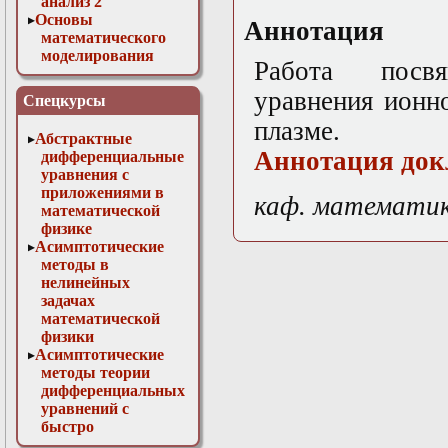
анализ 2
Основы
Аннотация
математического
моделирования
Работа посв
Численные методы
в физике
уравнения ионн
Спецкурсы
плазме.
Абстрактные
Аннотация док
дифференциальные
уравнения с
приложениями в
каф. математи
математической
физике
Асимптотические
методы в
нелинейных
задачах
математической
физики
Асимптотические
методы теории
дифференциальных
уравнений с
быстро
осциллирующими