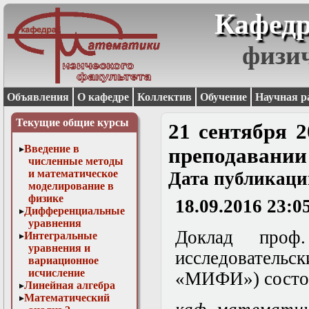
Кафедр
физи
Объявления
О кафедре
Коллектив
Обучение
Научная р
Текущие общие курсы
21 сентября 2
Введение в
преподавани
численные методы
и математическое
Дата публикаци
моделирование в
физике
18.09.2016 23:0
Дифференциальные
уравнения
Доклад проф
Интегральные
уравнения и
исследовате
вариационное
исчисление
«МИФИ»
) сост
Линейная алгебра
Математический