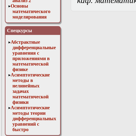
каф. математи
анализ 2
Основы
математического
моделирования
Численные методы
в физике
Спецкурсы
Абстрактные
дифференциальные
уравнения с
приложениями в
математической
физике
Асимптотические
методы в
нелинейных
задачах
математической
физики
Асимптотические
методы теории
дифференциальных
уравнений с
быстро
осциллирующими