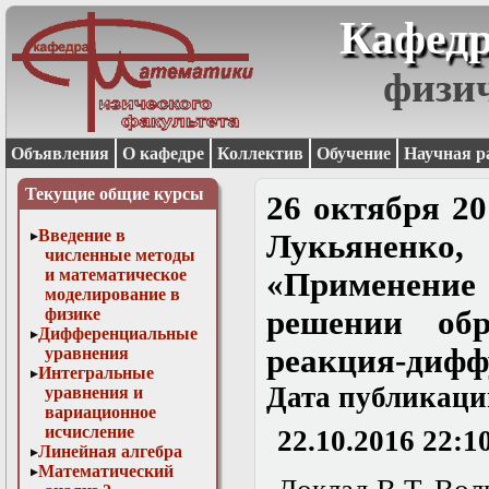
Кафедр
физи
Объявления
О кафедре
Коллектив
Обучение
Научная р
Текущие общие курсы
26 октября 201
Введение в
Лукьяненко,
численные методы
и математическое
«Применение
моделирование в
физике
решении обр
Дифференциальные
реакция-дифф
уравнения
Интегральные
Дата публикаци
уравнения и
вариационное
исчисление
22.10.2016 22:1
Линейная алгебра
Математический