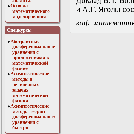
Доклад
В.Т. Вол
анализ 2
Основы
и А.Г. Яголы
сос
математического
моделирования
каф. математи
Численные методы
в физике
Спецкурсы
Абстрактные
дифференциальные
уравнения с
приложениями в
математической
физике
Асимптотические
методы в
нелинейных
задачах
математической
физики
Асимптотические
методы теории
дифференциальных
уравнений с
быстро
осциллирующими