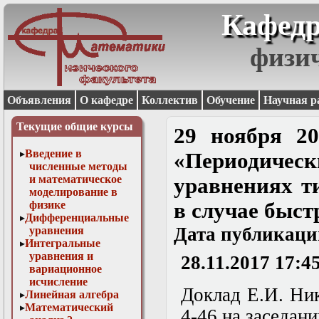
Кафедр
физи
Объявления
О кафедре
Коллектив
Обучение
Научная р
Текущие общие курсы
29 ноября 20
Введение в
«Периодичес
численные методы
и математическое
уравнениях т
моделирование в
физике
в случае быст
Дифференциальные
Дата публикаци
уравнения
Интегральные
уравнения и
28.11.2017 17:4
вариационное
исчисление
Доклад Е.И. Ник
Линейная алгебра
Математический
4-46 на заседан