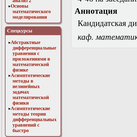
анализ 2
Основы
Аннотация
математического
моделирования
Кандидатская ди
Численные методы
в физике
Спецкурсы
каф. математи
Абстрактные
дифференциальные
уравнения с
приложениями в
математической
физике
Асимптотические
методы в
нелинейных
задачах
математической
физики
Асимптотические
методы теории
дифференциальных
уравнений с
быстро
осциллирующими