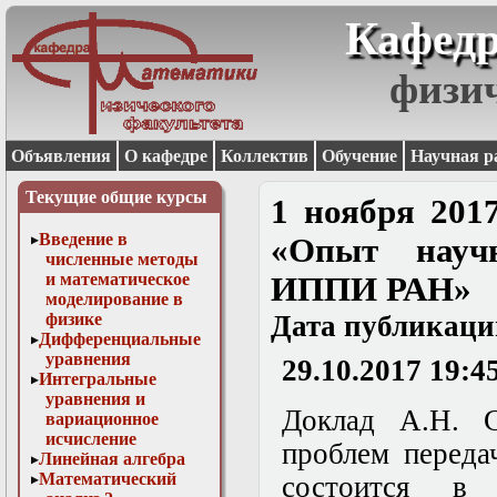
Кафедр
физи
Объявления
О кафедре
Коллектив
Обучение
Научная р
Текущие общие курсы
1 ноября 2017
Введение в
«Опыт научн
численные методы
и математическое
ИППИ РАН»
моделирование в
физике
Дата публикаци
Дифференциальные
уравнения
29.10.2017 19:4
Интегральные
уравнения и
Доклад А.Н. С
вариационное
исчисление
проблем переда
Линейная алгебра
Математический
состоится в