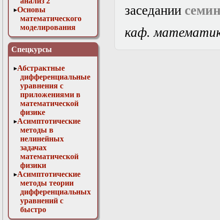
анализ 2
заседании
семи
Основы
математического
моделирования
каф. математи
Численные методы
в физике
Спецкурсы
Абстрактные
дифференциальные
уравнения с
приложениями в
математической
физике
Асимптотические
методы в
нелинейных
задачах
математической
физики
Асимптотические
методы теории
дифференциальных
уравнений с
быстро
осциллирующими