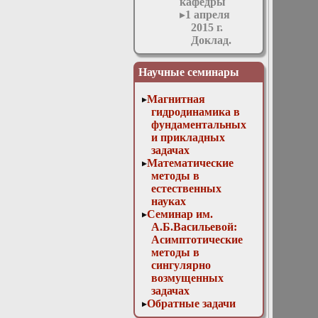
кафедры
1 апреля
2015 г.
Доклад.
О.В.
Руденко:
Научные семинары
"Актуальные
модели
Магнитная
физики
гидродинамика в
нелинейных
фундаментальных
волн"
и прикладных
1 июня 2016
задачах
г. Доклад.
Математические
Е. А.
методы в
Илларионов:
естественных
«Количественные
науках
показатели
Семинар им.
роста
А.Б.Васильевой:
физических
Асимптотические
полей в
методы в
случайных
сингулярно
средах»
возмущенных
1 марта 2017
задачах
г. Доклад.
Обратные задачи
П. В.
математической