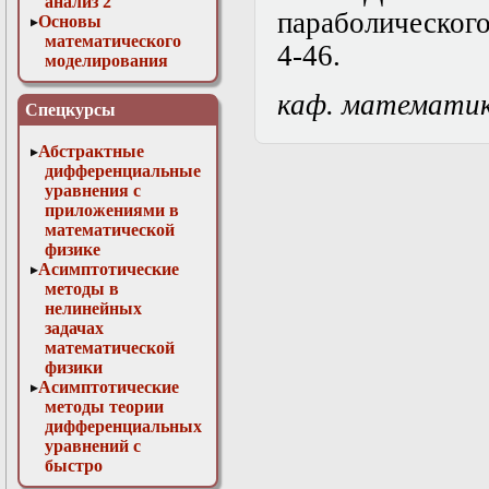
анализ 2
параболического
Основы
математического
4-46.
моделирования
Численные методы
каф. математи
в физике
Спецкурсы
Абстрактные
дифференциальные
уравнения с
приложениями в
математической
физике
Асимптотические
методы в
нелинейных
задачах
математической
физики
Асимптотические
методы теории
дифференциальных
уравнений с
быстро
осциллирующими