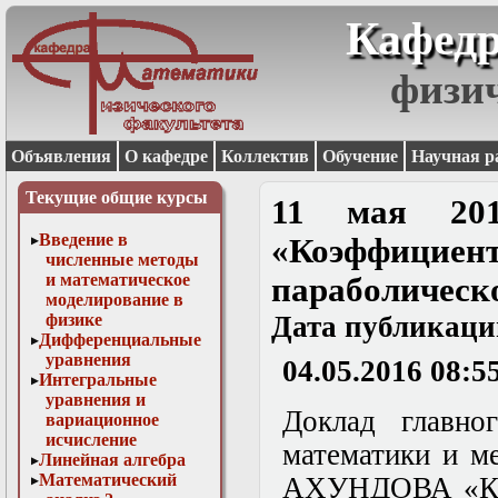
Кафедр
физи
Объявления
О кафедре
Коллектив
Обучение
Научная р
Текущие общие курсы
11 мая 201
Введение в
«Коэффицие
численные методы
и математическое
параболическ
моделирование в
физике
Дата публикаци
Дифференциальные
уравнения
04.05.2016 08:5
Интегральные
уравнения и
Доклад главно
вариационное
исчисление
математики и м
Линейная алгебра
Математический
АХУНДОВА «Коэ